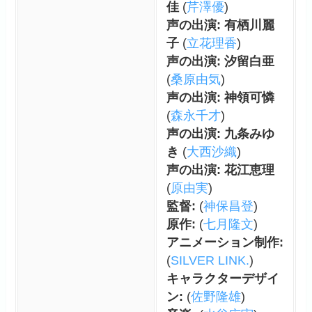
佳
(
芹澤優
)
声の出演: 有栖川麗
子
(
立花理香
)
声の出演: 汐留白亜
(
桑原由気
)
声の出演: 神領可憐
(
森永千才
)
声の出演: 九条みゆ
き
(
大西沙織
)
声の出演: 花江恵理
(
原由実
)
監督:
(
神保昌登
)
原作:
(
七月隆文
)
アニメーション制作:
(
SILVER LINK.
)
キャラクターデザイ
ン:
(
佐野隆雄
)