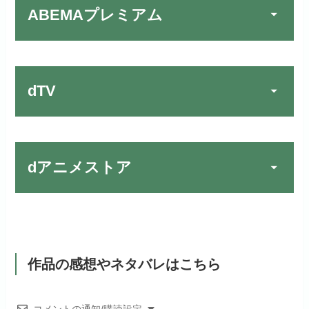
ABEMAプレミアム
Huluでお試しする
公式
フジテレビ系ドラマを観るなら間
動画配信サービスの中では見放題
違いなしのVODサービスです！
作品が19万本以上とダントツで
リンク先 :
https://www.hulu.jp/
お試し無料期間
30日間
す！
日本テレビ系ドラマや映画・海外
dTV
月額料金（税込）
2,659円
ドラマなど数多くの作品を見放題
初回ポイント付与
1,100ポイント
できるのでおススメです！
お試し無料期間
2週間
見放題作品数
10,000作品以上
お試し無料期間
31日間
dアニメストア
月額料金（税込）
976円
dTVでお試しする
公式
（TV）
月額料金（税込）
2,189円
初回ポイント付与
100ポイント
リンク先 :
https://pc.video.dmkt-sp.jp/
宅配レンタル数
240,000作品以上
お試し無料期間
2週間
初回ポイント付与
600ポイント
見放題作品数
50,000作品以上
dアニメストアでお試し
月額料金（税込）
1,026円
公式
見放題作品数
190,000作品以上
する
作品の感想やネタバレはこちら
ABEMAプレミアムでお
公式
（TV）
試しする
初回ポイント付与
なし
お試し無料期間
31日間
リンク先 :
https://anime.dmkt-