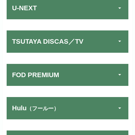
U-NEXT
TSUTAYA DISCAS／TV
FOD PREMIUM
TSUTAYA DISCAS／TV
公式
でお試しする
リンク先：
https://www.discas.net/
Hulu
（フールー）
FOD PREMIUMでお試
宅配レンタルとVODの2パターンが
公式
しする
U-NEXTでお試しする
公式
楽しめる唯一のサービスです！
リンク先 :
https://fod.fujitv.co.jp/s/premium/
リンク先：
https://video.unext.jp/