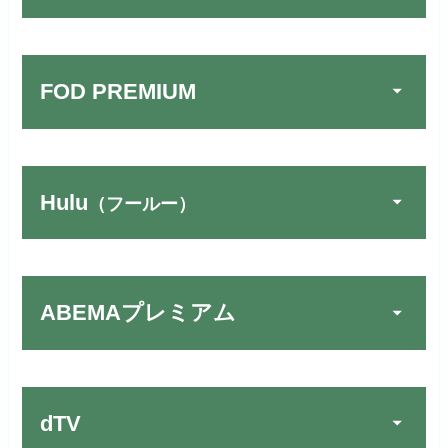
FOD PREMIUM
Hulu
（フールー）
U-NEXTでお試しする
公式
リンク先：
https://video.unext.jp/
ABEMAプレミアム
動画配信サービスの中では見放題
TSUTAYA DISCAS／TV
公式
作品が19万本以上とダントツで
でお試しする
す！
リンク先：
https://www.discas.net/
dTV