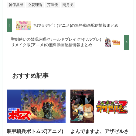
公式
お試し無料期間
2週間
する
神保昌登
立花理香
芹澤優
閏月戈
見放題作品数
50,000作品以上
月額料金（税込）
1,026円
お試し無料期間
14日間
リンク先 :
https://anime.dmkt-
お試し無料期間
31日間
ちび☆デビ！(アニメ)の無料動画配信情報まとめ
sp.jp/animestore/tp_pc
初回ポイント付与
なし
月額料金（税込）
960円
月額料金（税込）
550円
聖剣使いの禁呪詠唱<ワールドブレイク>(ワルブレ)
アニメだけを特化して観るなら文
見放題作品数
70,000作品以上
リメイク版(アニメ)の無料動画配信情報まとめ
初回ポイント付与
なし
句なし！
初回ポイント付与
なし
見放題作品数
20,000作品以上
見放題作品数
120,000作品以上
おすすめ記事
お試し無料期間
31日間
月額料金（税込）
440円
初回ポイント付与
なし
装甲騎兵ボトムズ(アニメ)
よんでますよ、アザゼルさ
見放題作品数
4,000作品以上