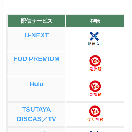
配信サービス
視聴
U-NEXT
FOD PREMIUM
Hulu
TSUTAYA
DISCAS／TV