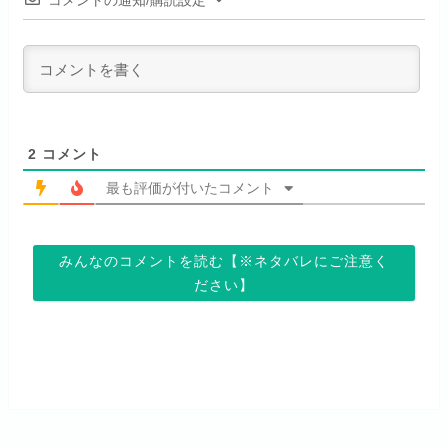
コメントの通知/購読設定
リンク先 :
https://abema.tv/
sp.jp/animestore/tp_pc
見放題作品数
70,000作品以上
月額料金（税込）
550円
ABEMA独占配信作品がおもしろ
アニメだけを特化して観るなら文
初回ポイント付与
なし
い！
句なし！
見放題作品数
120,000作品以上
2
コメント
最も評価が付いたコメント
お試し無料期間
14日間
お試し無料期間
31日間
みんなのコメントを読む【※ネタバレにご注意く
月額料金（税込）
960円
月額料金（税込）
440円
ださい】
初回ポイント付与
なし
初回ポイント付与
なし
見放題作品数
20,000作品以上
見放題作品数
4,000作品以上