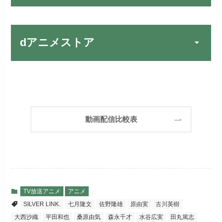
宅配レンタルとVODの2パターンが
楽しめる唯一のサービスです！
FOD PREMIUMでお試
公式
お試し無料期間
31日間
しする
dアニメストア
月額料金（税込）
2,189円
リンク先 :
https://fod.fujitv.co.jp/s/premium/
Huluでお試しする
公式
初回ポイント付与
600ポイント
フジテレビ系ドラマを観るなら間
お試し無料期間
30日間
違いなしのVODサービスです！
見放題作品数
190,000作品以上
リンク先 :
https://www.hulu.jp/
月額料金（税込）
2,659円
ABEMAプレミアムでお
公式
（TV）
動画配信比較表
試しする
日本テレビ系ドラマや映画・海外
初回ポイント付与
1,100ポイント
ドラマなど数多くの作品を見放題
リンク先 :
https://abema.tv/
見放題作品数
10,000作品以上
できるのでおススメです！
お試し無料期間
2週間
（TV）
ABEMA独占配信作品がおもしろ
dTVでお試しする
公式
い！
月額料金（税込）
976円
TV放送アニメ
アニメ
宅配レンタル数
240,000作品以上
SILVER LINK.
七月隆文
佐野隆雄
原由実
古川英樹
リンク先 :
https://pc.video.dmkt-sp.jp/
初回ポイント付与
100ポイント
大西沙織
平田和也
桑原由気
森永千才
水谷広実
田丸篤志
dアニメストアでお試し