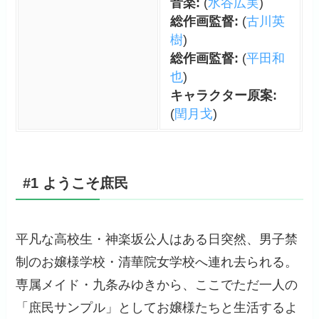
音楽:
(
水谷広実
)
総作画監督:
(
古川英
樹
)
総作画監督:
(
平田和
也
)
キャラクター原案:
(
閏月戈
)
#1 ようこそ庶民
平凡な高校生・神楽坂公人はある日突然、男子禁
制のお嬢様学校・清華院女学校へ連れ去られる。
専属メイド・九条みゆきから、ここでただ一人の
「庶民サンプル」としてお嬢様たちと生活するよ