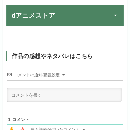
FOD PREMIUMでお試
公式
見放題作品数
10,000作品以上
お試し無料期間
31日間
しする
dアニメストア
dTVでお試しする
公式
（TV）
月額料金（税込）
2,189円
リンク先 :
https://fod.fujitv.co.jp/s/premium/
リンク先 :
https://pc.video.dmkt-sp.jp/
宅配レンタル数
240,000作品以上
お試し無料期間
2週間
初回ポイント付与
600ポイント
フジテレビ系ドラマを観るなら間
dアニメストアでお試し
違いなしのVODサービスです！
月額料金（税込）
1,026円
公式
見放題作品数
190,000作品以上
する
作品の感想やネタバレはこちら
ABEMAプレミアムでお
公式
（TV）
試しする
初回ポイント付与
なし
お試し無料期間
31日間
リンク先 :
https://anime.dmkt-
コメントの通知/購読設定
リンク先 :
https://abema.tv/
sp.jp/animestore/tp_pc
見放題作品数
70,000作品以上
月額料金（税込）
550円
お試し無料期間
2週間
ABEMA独占配信作品がおもしろ
アニメだけを特化して観るなら文
初回ポイント付与
なし
い！
句なし！
月額料金（税込）
976円
見放題作品数
120,000作品以上
初回ポイント付与
100ポイント
1
コメント
見放題作品数
50,000作品以上
最も評価が付いたコメント