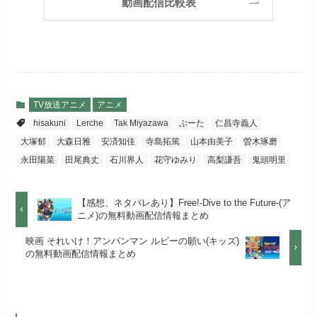
（TV）
動画配信比較表
試しする
日本テレビ系ドラマや映画・海外
初回ポイント付与
1,100ポイント
ドラマなど数多くの作品を見放題
リンク先 :
https://abema.tv/
見放題作品数
10,000作品以上
できるのでおススメです！
お試し無料期間
2週間
（TV）
ABEMA独占配信作品がおもしろ
dTVでお試しする
公式
い！
月額料金（税込）
976円
TV放送アニメ
アニメ
宅配レンタル数
240,000作品以上
hisakuni
Lerche
Tak Miyazawa
ぶーた
仁昌寺義人
リンク先 :
https://pc.video.dmkt-sp.jp/
初回ポイント付与
100ポイント
大塚郁
大森日雅
安済知佳
寺島拓篤
山本由美子
曽木琢磨
dアニメストアでお試し
公式
お試し無料期間
2週間
する
永田陽菜
田尾典丈
石川界人
花守ゆみり
高梨謙吾
鬼頭明里
見放題作品数
50,000作品以上
月額料金（税込）
1,026円
お試し無料期間
14日間
リンク先 :
https://anime.dmkt-
【感想、ネタバレあり】Free!-Dive to the Future-(ア
お試し無料期間
31日間
sp.jp/animestore/tp_pc
ニメ)の無料動画配信情報まとめ
初回ポイント付与
なし
月額料金（税込）
960円
月額料金（税込）
550円
映画 それいけ！アンパンマン ルビーの願い(キッズ)
アニメだけを特化して観るなら文
見放題作品数
70,000作品以上
の無料動画配信情報まとめ
初回ポイント付与
なし
句なし！
初回ポイント付与
なし
見放題作品数
20,000作品以上
見放題作品数
120,000作品以上