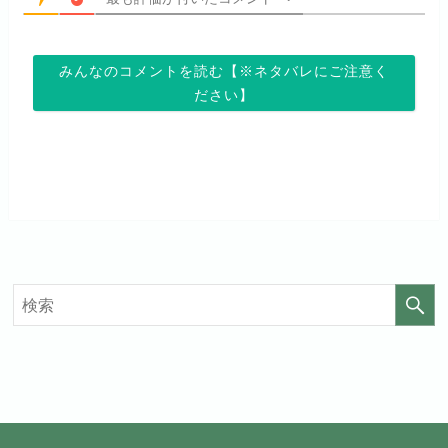
お試し無料期間
14日間
お試し無料期間
31日間
みんなのコメントを読む【※ネタバレにご注意く
月額料金（税込）
960円
月額料金（税込）
440円
ださい】
初回ポイント付与
なし
初回ポイント付与
なし
見放題作品数
20,000作品以上
見放題作品数
4,000作品以上