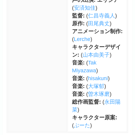
(
安済知佳
)
監督:
(
仁昌寺義人
)
原作:
(
田尾典丈
)
アニメーション制作:
(
Lerche
)
キャラクターデザイ
ン:
(
山本由美子
)
音楽:
(
Tak
Miyazawa
)
音楽:
(
hisakuni
)
音楽:
(
大塚郁
)
音楽:
(
曽木琢磨
)
総作画監督:
(
永田陽
菜
)
キャラクター原案:
(
ぶーた
)