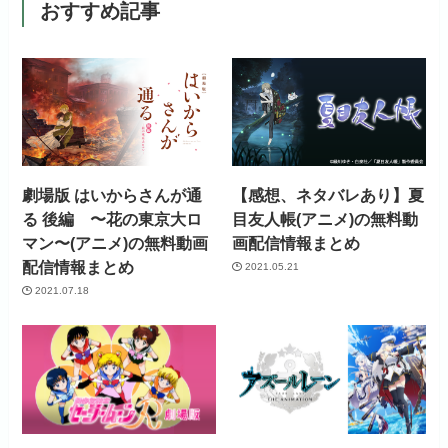
おすすめ記事
お試し無料期間
31日間
月額料金（税込）
440円
初回ポイント付与
なし
劇場版 はいからさんが通
【感想、ネタバレあり】夏
見放題作品数
4,000作品以上
る 後編 〜花の東京大ロ
目友人帳(アニメ)の無料動
マン〜(アニメ)の無料動画
画配信情報まとめ
配信情報まとめ
2021.05.21
2021.07.18