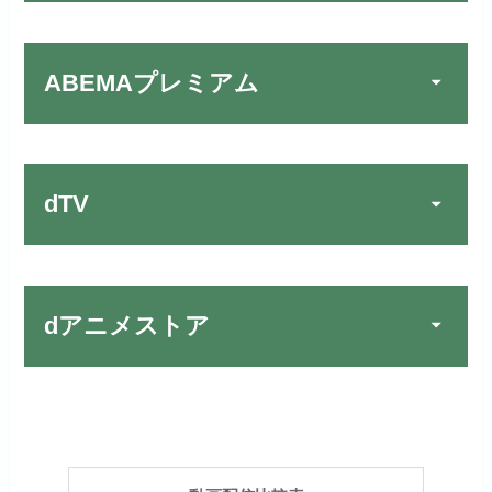
リンク先：
https://video.unext.jp/
ABEMAプレミアム
動画配信サービスの中では見放題
TSUTAYA DISCAS／TV
公式
作品が19万本以上とダントツで
でお試しする
す！
リンク先：
https://www.discas.net/
dTV
宅配レンタルとVODの2パターンが
楽しめる唯一のサービスです！
FOD PREMIUMでお試
公式
お試し無料期間
31日間
しする
dアニメストア
月額料金（税込）
2,189円
リンク先 :
https://fod.fujitv.co.jp/s/premium/
Huluでお試しする
公式
初回ポイント付与
600ポイント
フジテレビ系ドラマを観るなら間
お試し無料期間
30日間
違いなしのVODサービスです！
見放題作品数
190,000作品以上
リンク先 :
https://www.hulu.jp/
月額料金（税込）
2,659円
ABEMAプレミアムでお
公式