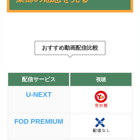
結構恋愛要素が多かった気が
します。
ニアサー
サツキがツンデレさんで女か
おすすめ動画配信比較
ら見ても可愛げのある子で共
感持てました。
タカノリとサツキはお互いの
恋愛を応援し合っていたので
配信サービス
視聴
すが、それに嫉妬した（タカ
ノリに好意を寄せていた）ノ
U-NEXT
ゾミが闇落ちしてしまいま
す。
まさかの展開でびっくりしま
FOD PREMIUM
したが、ノゾミは後に勘違い
して怒ってしまったサツキと