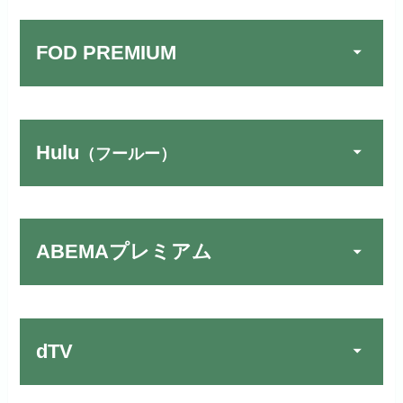
FOD PREMIUM
TSUTAYA DISCAS／TV
公式
でお試しする
リンク先：
https://www.discas.net/
Hulu
（フールー）
宅配レンタルとVODの2パターンが
U-NEXTでお試しする
公式
楽しめる唯一のサービスです！
リンク先：
https://video.unext.jp/
ABEMAプレミアム
Huluでお試しする
公式
動画配信サービスの中では見放題
作品が19万本以上とダントツで
リンク先 :
https://www.hulu.jp/
お試し無料期間
30日間
す！
日本テレビ系ドラマや映画・海外
dTV
月額料金（税込）
2,659円
ドラマなど数多くの作品を見放題
初回ポイント付与
1,100ポイント
できるのでおススメです！