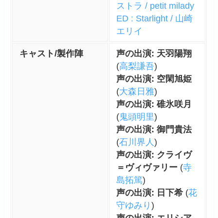
ストラ / petit milady
ED : Starlight / 山崎
エリイ
キャスト/製作陣
声の出演: 天羽陽翔
(
高梨謙吾
)
声の出演: 空閑旭姫
(
大森日雅
)
声の出演: 碓氷咲月
(
鬼頭明里
)
声の出演: 御門貴法
(
石川界人
)
声の出演: クライヴ
＝ヴィヴァリー
(
寺
島拓篤
)
声の出演: 日下希
(
花
守ゆみり
)
声の出演: エリシア