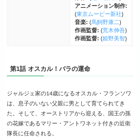
アニメーション制作:
(
東京ムービー新社
)
音楽:
(
馬飼野康二
)
作画監督:
(
荒木伸吾
)
作画監督:
(
姫野美智
)
第1話 オスカル！バラの運命
ジャルジェ家の14歳になるオスカル・フランソワ
は、息子のいない父親に男として育てられてき
た。そして、オーストリアから迎える、国王の孫
の花嫁であるマリー・アントワネット付きの近衛
隊長に任命される。