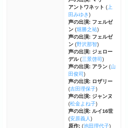
アントワネット
(
上
田みゆき
)
声の出演: フェルゼ
ン
(
堀勝之祐
)
声の出演: フェルゼ
ン
(
野沢那智
)
声の出演: ジェロー
デル
(
三景啓司
)
声の出演: アラン
(
山
田俊司
)
声の出演: ロザリー
(
吉田理保子
)
声の出演: ジャンヌ
(
松金よね子
)
声の出演: ルイ16世
(
安原義人
)
原作:
(
池田理代子
)