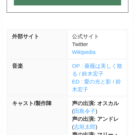
外部サイト
公式サイト
Twitter
Wikipedia
音楽
OP : 薔薇は美しく散
る / 鈴木宏子
ED : 愛の光と影 / 鈴
木宏子
キャスト/製作陣
声の出演: オスカル
(
田島令子
)
声の出演: アンドレ
(
志垣太郎
)
声の出演: マリー・