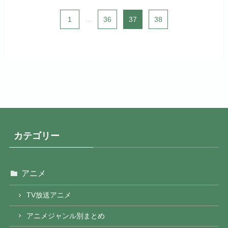
1
...
36
37
38
カテゴリー
アニメ
TV放送アニメ
アニメジャンル別まとめ