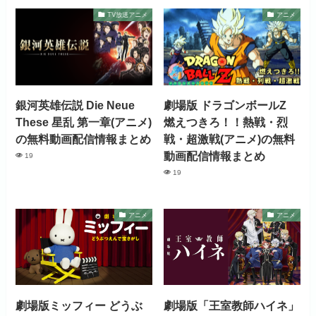
TV放送アニメ
アニメ
銀河英雄伝説 Die Neue
劇場版 ドラゴンボールZ
These 星乱 第一章(アニメ)
燃えつきろ！！熱戦・烈
の無料動画配信情報まとめ
戦・超激戦(アニメ)の無料
動画配信情報まとめ
19
19
アニメ
アニメ
劇場版ミッフィー どうぶ
劇場版「王室教師ハイネ」