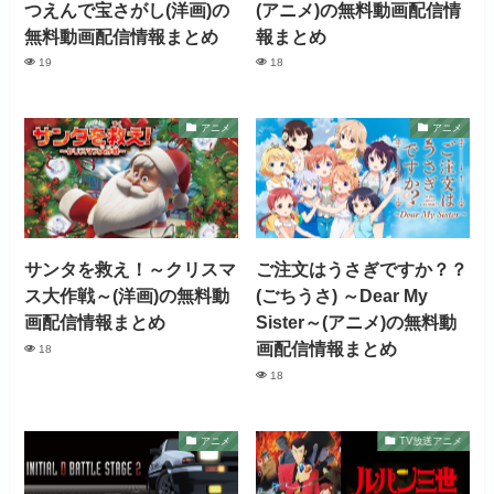
つえんで宝さがし(洋画)の
(アニメ)の無料動画配信情
無料動画配信情報まとめ
報まとめ
19
18
アニメ
アニメ
サンタを救え！～クリスマ
ご注文はうさぎですか？？
ス大作戦～(洋画)の無料動
(ごちうさ) ～Dear My
画配信情報まとめ
Sister～(アニメ)の無料動
画配信情報まとめ
18
18
アニメ
TV放送アニメ