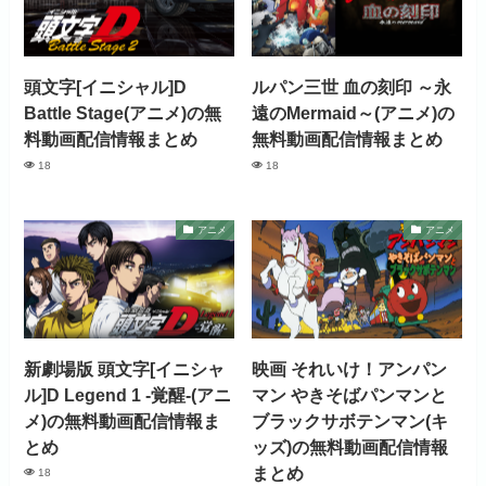
頭文字[イニシャル]D
ルパン三世 血の刻印 ～永
Battle Stage(アニメ)の無
遠のMermaid～(アニメ)の
料動画配信情報まとめ
無料動画配信情報まとめ
18
18
アニメ
アニメ
新劇場版 頭文字[イニシャ
映画 それいけ！アンパン
ル]D Legend 1 -覚醒-(アニ
マン やきそばパンマンと
メ)の無料動画配信情報ま
ブラックサボテンマン(キ
とめ
ッズ)の無料動画配信情報
まとめ
18