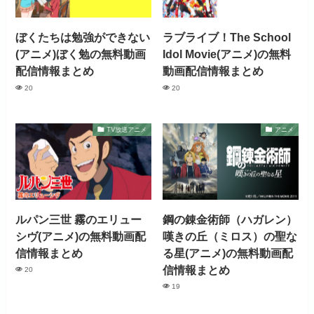
ぼくたちは勉強ができない
ラブライブ！The School
(アニメ)ぼく勉の無料動画
Idol Movie(アニメ)の無料
配信情報まとめ
動画配信情報まとめ
20
20
TV放送アニメ
アニメ
ルパン三世 霧のエリュー
鋼の錬金術師（ハガレン）
シヴ(アニメ)の無料動画配
嘆きの丘（ミロス）の聖な
信情報まとめ
る星(アニメ)の無料動画配
信情報まとめ
20
19