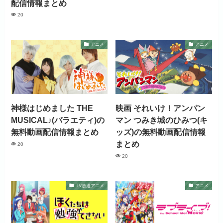
配信情報まとめ
20
アニメ
アニメ
神様はじめました THE
映画 それいけ！アンパン
MUSICAL♪(バラエティ)の
マン つみき城のひみつ(キ
無料動画配信情報まとめ
ッズ)の無料動画配信情報
まとめ
20
20
TV放送アニメ
アニメ