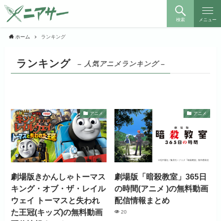
検索
メニュー
ホーム
ランキング
ランキング
– 人気アニメランキング –
アニメ
アニメ
劇場版きかんしゃトーマス
劇場版「暗殺教室」365日
キング・オブ・ザ・レイル
の時間(アニメ )の無料動画
ウェイ トーマスと失われ
配信情報まとめ
た王冠(キッズ)の無料動画
20