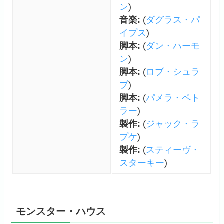
ン
)
音楽:
(
ダグラス・パ
イプス
)
脚本:
(
ダン・ハーモ
ン
)
脚本:
(
ロブ・シュラ
ブ
)
脚本:
(
パメラ・ペト
ラー
)
製作:
(
ジャック・ラ
プケ
)
製作:
(
スティーヴ・
スターキー
)
モンスター・ハウス