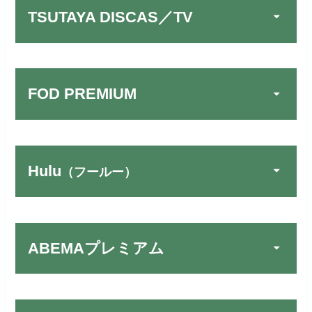
TSUTAYA DISCAS／TV
FOD PREMIUM
Hulu
（フールー）
U-NEXTでお試しする
公式
リンク先：
https://video.unext.jp/
ABEMAプレミアム
動画配信サービスの中では見放題
TSUTAYA DISCAS／TV
公式
作品が19万本以上とダントツで
でお試しする
す！