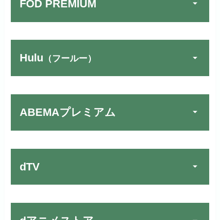
FOD PREMIUM
TSUTAYA DISCAS／TV
公式
でお試しする
リンク先：
https://www.discas.net/
Hulu
（フールー）
FOD PREMIUMでお試
宅配レンタルとVODの2パターンが
公式
しする
U-NEXTでお試しする
公式
楽しめる唯一のサービスです！
リンク先 :
https://fod.fujitv.co.jp/s/premium/
リンク先：
https://video.unext.jp/
ABEMAプレミアム
Huluでお試しする
公式
フジテレビ系ドラマを観るなら間
動画配信サービスの中では見放題
違いなしのVODサービスです！
作品が19万本以上とダントツで
リンク先 :
https://www.hulu.jp/
お試し無料期間
30日間
す！
日本テレビ系ドラマや映画・海外
dTV
月額料金（税込）
2,659円
ドラマなど数多くの作品を見放題
初回ポイント付与
1,100ポイント
できるのでおススメです！
お試し無料期間
2週間
見放題作品数
10,000作品以上
お試し無料期間
31日間