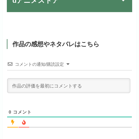
dアニメストア
月額料金（税込）
976円
dTVでお試しする
公式
（TV）
月額料金（税込）
2,189円
初回ポイント付与
100ポイント
リンク先 :
https://pc.video.dmkt-sp.jp/
宅配レンタル数
240,000作品以上
お試し無料期間
2週間
初回ポイント付与
600ポイント
見放題作品数
50,000作品以上
dアニメストアでお試し
月額料金（税込）
1,026円
公式
見放題作品数
190,000作品以上
する
作品の感想やネタバレはこちら
ABEMAプレミアムでお
公式
（TV）
試しする
初回ポイント付与
なし
お試し無料期間
31日間
リンク先 :
https://anime.dmkt-
コメントの通知/購読設定
リンク先 :
https://abema.tv/
sp.jp/animestore/tp_pc
見放題作品数
70,000作品以上
月額料金（税込）
550円
ABEMA独占配信作品がおもしろ
アニメだけを特化して観るなら文
初回ポイント付与
なし
い！
句なし！
見放題作品数
120,000作品以上
0
コメント
お試し無料期間
14日間
お試し無料期間
31日間