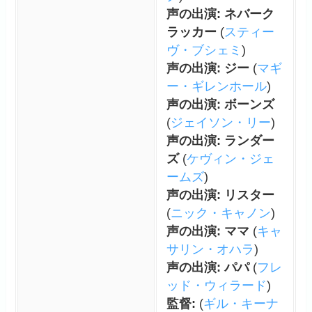
声の出演: ネバーク
ラッカー
(
スティー
ヴ・ブシェミ
)
声の出演: ジー
(
マギ
ー・ギレンホール
)
声の出演: ボーンズ
(
ジェイソン・リー
)
声の出演: ランダー
ズ
(
ケヴィン・ジェ
ームズ
)
声の出演: リスター
(
ニック・キャノン
)
声の出演: ママ
(
キャ
サリン・オハラ
)
声の出演: パパ
(
フレ
ッド・ウィラード
)
監督:
(
ギル・キーナ