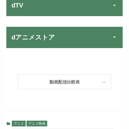
リンク先：
https://www.discas.net/
dTV
宅配レンタルとVODの2パターンが
楽しめる唯一のサービスです！
FOD PREMIUMでお試
公式
お試し無料期間
31日間
しする
dアニメストア
月額料金（税込）
2,189円
リンク先 :
https://fod.fujitv.co.jp/s/premium/
Huluでお試しする
公式
初回ポイント付与
600ポイント
フジテレビ系ドラマを観るなら間
お試し無料期間
30日間
違いなしのVODサービスです！
見放題作品数
190,000作品以上
リンク先 :
https://www.hulu.jp/
月額料金（税込）
2,659円
ABEMAプレミアムでお
公式
（TV）
動画配信比較表
試しする
日本テレビ系ドラマや映画・海外
初回ポイント付与
1,100ポイント
ドラマなど数多くの作品を見放題
リンク先 :
https://abema.tv/
見放題作品数
10,000作品以上
できるのでおススメです！
お試し無料期間
2週間
（TV）
ABEMA独占配信作品がおもしろ
dTVでお試しする
公式
い！
月額料金（税込）
976円
アニメ
アニメ映画
宅配レンタル数
240,000作品以上