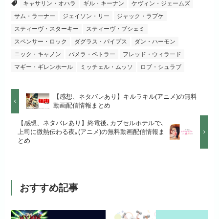
キャサリン・オハラ
ギル・キーナン
ケヴィン・ジェームズ
リンク先 :
https://pc.video.dmkt-sp.jp/
初回ポイント付与
100ポイント
サム・ラーナー
ジェイソン・リー
ジャック・ラプケ
dアニメストアでお試し
公式
お試し無料期間
2週間
する
スティーヴ・スターキー
スティーヴ・ブシェミ
見放題作品数
50,000作品以上
スペンサー・ロック
ダグラス・パイプス
ダン・ハーモン
月額料金（税込）
1,026円
お試し無料期間
14日間
リンク先 :
https://anime.dmkt-
ニック・キャノン
パメラ・ペトラー
フレッド・ウィラード
お試し無料期間
31日間
sp.jp/animestore/tp_pc
マギー・ギレンホール
ミッチェル・ムッソ
ロブ・シュラブ
初回ポイント付与
なし
月額料金（税込）
960円
月額料金（税込）
550円
アニメだけを特化して観るなら文
見放題作品数
70,000作品以上
初回ポイント付与
なし
【感想、ネタバレあり】キルラキル(アニメ)の無料
句なし！
動画配信情報まとめ
初回ポイント付与
なし
見放題作品数
20,000作品以上
【感想、ネタバレあり】終電後､カプセルホテルで､
見放題作品数
120,000作品以上
上司に微熱伝わる夜｡(アニメ)の無料動画配信情報ま
とめ
お試し無料期間
31日間
おすすめ記事
月額料金（税込）
440円
初回ポイント付与
なし