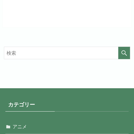
月額料金（税込）
960円
月額料金（税込）
440円
初回ポイント付与
なし
初回ポイント付与
なし
見放題作品数
20,000作品以上
見放題作品数
4,000作品以上
カテゴリー
アニメ