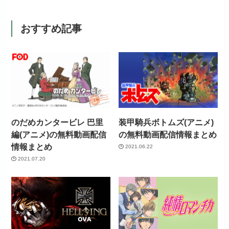
初回ポイント付与
なし
見放題作品数
20,000作品以上
おすすめ記事
見放題作品数
120,000作品以上
お試し無料期間
31日間
月額料金（税込）
440円
初回ポイント付与
なし
のだめカンタービレ 巴里
装甲騎兵ボトムズ(アニメ)
編(アニメ)の無料動画配信
の無料動画配信情報まとめ
見放題作品数
4,000作品以上
情報まとめ
2021.06.22
2021.07.20