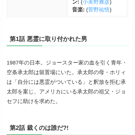
ン:
(
小美野雅彦
)
音楽:
(
菅野祐悟
)
第1話 悪霊に取り付かれた男
1987年の日本。ジョースター家の血を引く青年・
空条承太郎は留置場にいた。承太郎の母・ホリィ
は「自分には悪霊がついている」と釈放を拒む承
太郎を案じ、アメリカにいる承太郎の祖父・ジョ
セフに助けを求めた。
第2話 裁くのは誰だ?!