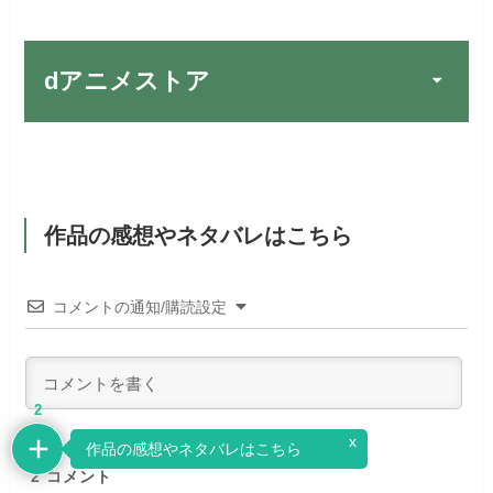
宅配レンタルとVODの2パターンが
楽しめる唯一のサービスです！
FOD PREMIUMでお試
公式
お試し無料期間
31日間
しする
dアニメストア
月額料金（税込）
2,189円
リンク先 :
https://fod.fujitv.co.jp/s/premium/
Huluでお試しする
公式
初回ポイント付与
600ポイント
フジテレビ系ドラマを観るなら間
お試し無料期間
30日間
違いなしのVODサービスです！
見放題作品数
190,000作品以上
リンク先 :
https://www.hulu.jp/
作品の感想やネタバレはこちら
月額料金（税込）
2,659円
ABEMAプレミアムでお
公式
（TV）
試しする
日本テレビ系ドラマや映画・海外
初回ポイント付与
1,100ポイント
ドラマなど数多くの作品を見放題
コメントの通知/購読設定
リンク先 :
https://abema.tv/
見放題作品数
10,000作品以上
できるのでおススメです！
お試し無料期間
2週間
（TV）
ABEMA独占配信作品がおもしろ
dTVでお試しする
公式
い！
月額料金（税込）
976円
2
宅配レンタル数
240,000作品以上
x
リンク先 :
https://pc.video.dmkt-sp.jp/
作品の感想やネタバレはこちら
初回ポイント付与
100ポイント
dアニメストアでお試し
2
コメント
公式
お試し無料期間
2週間
する