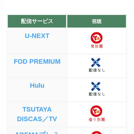
配信サービス
視聴
U-NEXT
FOD PREMIUM
Hulu
TSUTAYA
DISCAS／TV