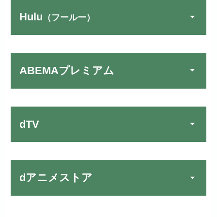
Hulu
（フールー）
U-NEXTでお試しする
公式
リンク先：
https://video.unext.jp/
ABEMAプレミアム
動画配信サービスの中では見放題
TSUTAYA DISCAS／TV
公式
作品が19万本以上とダントツで
でお試しする
す！
リンク先：
https://www.discas.net/
dTV
宅配レンタルとVODの2パターンが
楽しめる唯一のサービスです！
FOD PREMIUMでお試
公式
お試し無料期間
31日間
しする
dアニメストア
月額料金（税込）
2,189円
リンク先 :
https://fod.fujitv.co.jp/s/premium/
Huluでお試しする
公式
初回ポイント付与
600ポイント