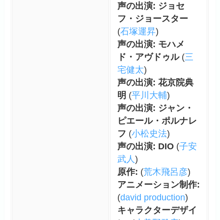
声の出演: ジョセ
フ・ジョースター
(
石塚運昇
)
声の出演: モハメ
ド・アヴドゥル
(
三
宅健太
)
声の出演: 花京院典
明
(
平川大輔
)
声の出演: ジャン・
ピエール・ポルナレ
フ
(
小松史法
)
声の出演: DIO
(
子安
武人
)
原作:
(
荒木飛呂彦
)
アニメーション制作:
(
david production
)
キャラクターデザイ