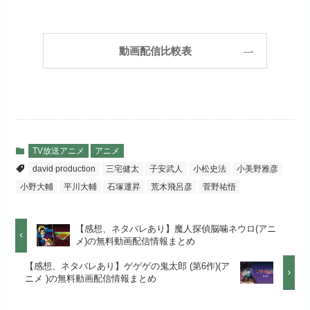
フジテレビ系ドラマを観るなら間
お試し無料期間
30日間
違いなしのVODサービスです！
見放題作品数
190,000作品以上
リンク先 :
https://www.hulu.jp/
月額料金（税込）
2,659円
ABEMAプレミアムでお
公式
（TV）
動画配信比較表
試しする
日本テレビ系ドラマや映画・海外
初回ポイント付与
1,100ポイント
ドラマなど数多くの作品を見放題
リンク先 :
https://abema.tv/
見放題作品数
10,000作品以上
できるのでおススメです！
お試し無料期間
2週間
（TV）
ABEMA独占配信作品がおもしろ
dTVでお試しする
公式
い！
月額料金（税込）
976円
TV放送アニメ
アニメ
宅配レンタル数
240,000作品以上
david production
三宅健太
子安武人
小松史法
小美野雅彦
リンク先 :
https://pc.video.dmkt-sp.jp/
初回ポイント付与
100ポイント
小野大輔
平川大輔
石塚運昇
荒木飛呂彦
菅野祐悟
dアニメストアでお試し
公式
お試し無料期間
2週間
する
見放題作品数
50,000作品以上
【感想、ネタバレあり】魔人探偵脳噛ネウロ(アニ
月額料金（税込）
1,026円
お試し無料期間
14日間
リンク先 :
https://anime.dmkt-
メ)の無料動画配信情報まとめ
お試し無料期間
31日間
sp.jp/animestore/tp_pc
初回ポイント付与
なし
【感想、ネタバレあり】ゲゲゲの鬼太郎 (第6作)(ア
月額料金（税込）
960円
ニメ )の無料動画配信情報まとめ
月額料金（税込）
550円
アニメだけを特化して観るなら文
見放題作品数
70,000作品以上
初回ポイント付与
なし
句なし！