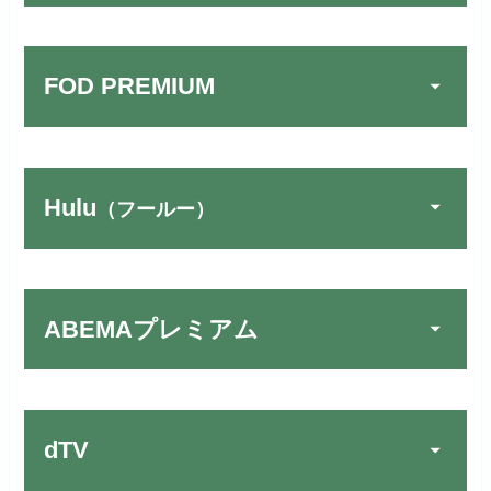
FOD PREMIUM
Hulu
（フールー）
U-NEXTでお試しする
公式
リンク先：
https://video.unext.jp/
ABEMAプレミアム
動画配信サービスの中では見放題
TSUTAYA DISCAS／TV
公式
作品が19万本以上とダントツで
でお試しする
す！
リンク先：
https://www.discas.net/
dTV