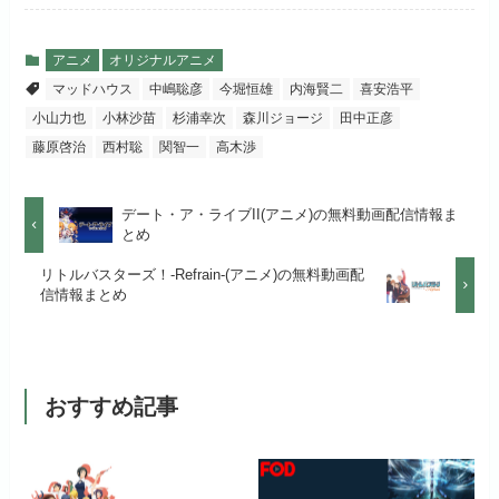
お試し無料期間
2週間
（TV）
ABEMA独占配信作品がおもしろ
dTVでお試しする
公式
い！
月額料金（税込）
976円
アニメ
オリジナルアニメ
宅配レンタル数
240,000作品以上
マッドハウス
中嶋聡彦
今堀恒雄
内海賢二
喜安浩平
リンク先 :
https://pc.video.dmkt-sp.jp/
初回ポイント付与
100ポイント
小山力也
小林沙苗
杉浦幸次
森川ジョージ
田中正彦
dアニメストアでお試し
公式
お試し無料期間
2週間
する
藤原啓治
西村聡
関智一
高木渉
見放題作品数
50,000作品以上
月額料金（税込）
1,026円
お試し無料期間
14日間
リンク先 :
https://anime.dmkt-
デート・ア・ライブII(アニメ)の無料動画配信情報ま
お試し無料期間
31日間
sp.jp/animestore/tp_pc
とめ
初回ポイント付与
なし
月額料金（税込）
960円
月額料金（税込）
550円
リトルバスターズ！-Refrain-(アニメ)の無料動画配
アニメだけを特化して観るなら文
見放題作品数
70,000作品以上
信情報まとめ
初回ポイント付与
なし
句なし！
初回ポイント付与
なし
見放題作品数
20,000作品以上
見放題作品数
120,000作品以上
おすすめ記事
お試し無料期間
31日間