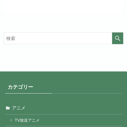
初回ポイント付与
なし
初回ポイント付与
なし
見放題作品数
20,000作品以上
見放題作品数
4,000作品以上
カテゴリー
アニメ
TV放送アニメ