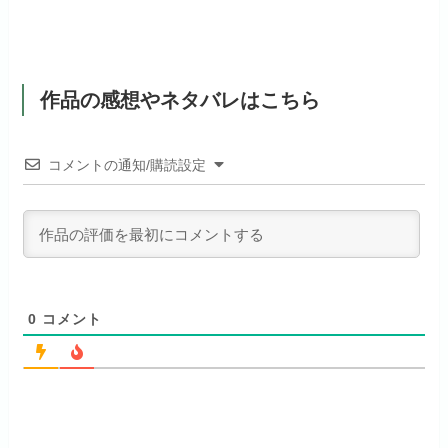
初回ポイント付与
100ポイント
リンク先 :
https://pc.video.dmkt-sp.jp/
宅配レンタル数
240,000作品以上
お試し無料期間
2週間
初回ポイント付与
600ポイント
見放題作品数
50,000作品以上
dアニメストアでお試し
月額料金（税込）
1,026円
公式
見放題作品数
190,000作品以上
する
作品の感想やネタバレはこちら
ABEMAプレミアムでお
公式
（TV）
試しする
初回ポイント付与
なし
お試し無料期間
31日間
リンク先 :
https://anime.dmkt-
コメントの通知/購読設定
リンク先 :
https://abema.tv/
sp.jp/animestore/tp_pc
見放題作品数
70,000作品以上
月額料金（税込）
550円
ABEMA独占配信作品がおもしろ
アニメだけを特化して観るなら文
初回ポイント付与
なし
い！
句なし！
見放題作品数
120,000作品以上
0
コメント
お試し無料期間
14日間
お試し無料期間
31日間
月額料金（税込）
960円
月額料金（税込）
440円