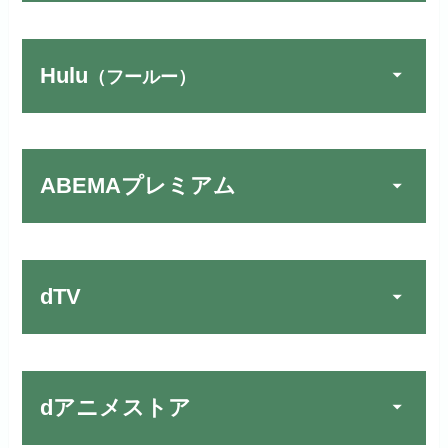
リンク先：
https://www.discas.net/
Hulu
（フールー）
FOD PREMIUMでお試
宅配レンタルとVODの2パターンが
公式
しする
U-NEXTでお試しする
公式
楽しめる唯一のサービスです！
リンク先 :
https://fod.fujitv.co.jp/s/premium/
リンク先：
https://video.unext.jp/
ABEMAプレミアム
Huluでお試しする
公式
フジテレビ系ドラマを観るなら間
動画配信サービスの中では見放題
違いなしのVODサービスです！
作品が19万本以上とダントツで
リンク先 :
https://www.hulu.jp/
お試し無料期間
30日間
す！
日本テレビ系ドラマや映画・海外
dTV
月額料金（税込）
2,659円
ドラマなど数多くの作品を見放題
初回ポイント付与
1,100ポイント
できるのでおススメです！
お試し無料期間
2週間
見放題作品数
10,000作品以上
お試し無料期間
31日間
dアニメストア
月額料金（税込）
976円
dTVでお試しする
公式
（TV）
月額料金（税込）
2,189円