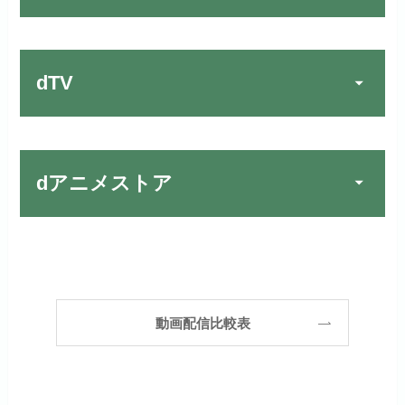
TSUTAYA DISCAS／TV
公式
作品が19万本以上とダントツで
でお試しする
す！
リンク先：
https://www.discas.net/
dTV
宅配レンタルとVODの2パターンが
楽しめる唯一のサービスです！
FOD PREMIUMでお試
公式
お試し無料期間
31日間
しする
dアニメストア
月額料金（税込）
2,189円
リンク先 :
https://fod.fujitv.co.jp/s/premium/
Huluでお試しする
公式
初回ポイント付与
600ポイント
フジテレビ系ドラマを観るなら間
お試し無料期間
30日間
違いなしのVODサービスです！
見放題作品数
190,000作品以上
リンク先 :
https://www.hulu.jp/
月額料金（税込）
2,659円
ABEMAプレミアムでお
公式
（TV）
動画配信比較表
試しする
日本テレビ系ドラマや映画・海外
初回ポイント付与
1,100ポイント
ドラマなど数多くの作品を見放題
リンク先 :
https://abema.tv/
見放題作品数
10,000作品以上
できるのでおススメです！