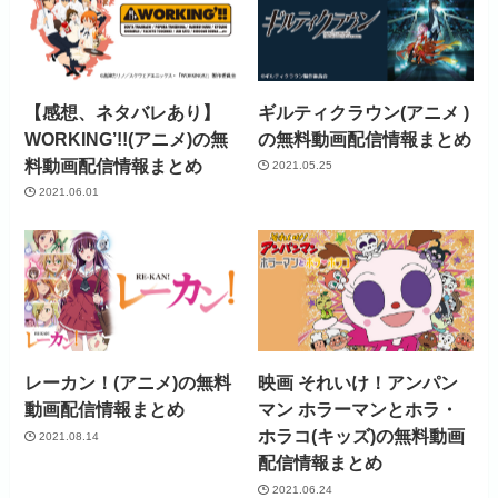
月額料金（税込）
440円
初回ポイント付与
なし
【感想、ネタバレあり】
ギルティクラウン(アニメ )
見放題作品数
4,000作品以上
WORKING’!!(アニメ)の無
の無料動画配信情報まとめ
料動画配信情報まとめ
2021.05.25
2021.06.01
レーカン！(アニメ)の無料
映画 それいけ！アンパン
動画配信情報まとめ
マン ホラーマンとホラ・
ホラコ(キッズ)の無料動画
2021.08.14
配信情報まとめ
2021.06.24