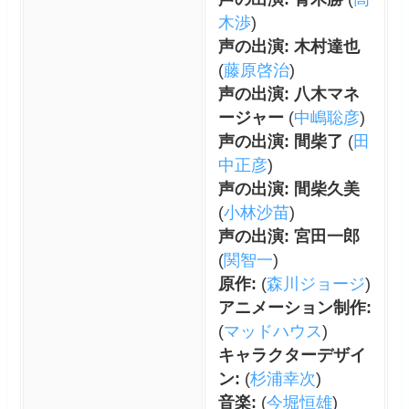
木渉
)
声の出演: 木村達也
(
藤原啓治
)
声の出演: 八木マネ
ージャー
(
中嶋聡彦
)
声の出演: 間柴了
(
田
中正彦
)
声の出演: 間柴久美
(
小林沙苗
)
声の出演: 宮田一郎
(
関智一
)
原作:
(
森川ジョージ
)
アニメーション制作:
(
マッドハウス
)
キャラクターデザイ
ン:
(
杉浦幸次
)
音楽:
(
今堀恒雄
)