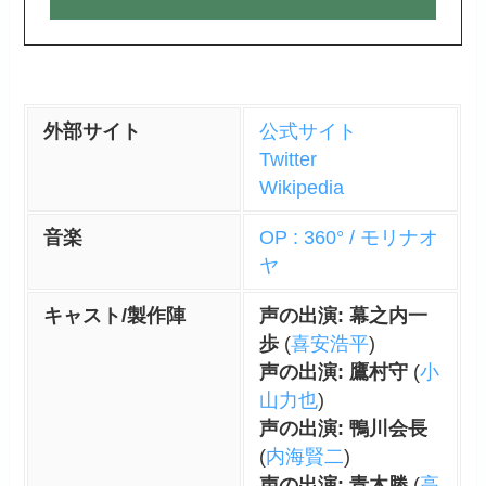
外部サイト
公式サイト
Twitter
Wikipedia
音楽
OP : 360° / モリナオ
ヤ
キャスト/製作陣
声の出演: 幕之内一
歩
(
喜安浩平
)
声の出演: 鷹村守
(
小
山力也
)
声の出演: 鴨川会長
(
内海賢二
)
声の出演: 青木勝
(
高