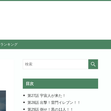
メランキング
目次
第27話 宇宙人が来た！
第28話 出撃！雷門イレブン！！
第29話 倒せ！黒の11人！！