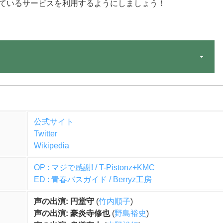
ているサービスを利用するようにしましょう！
公式サイト
Twitter
Wikipedia
OP : マジで感謝! / T-Pistonz+KMC
ED : 青春バスガイド / Berryz工房
声の出演: 円堂守
(
竹内順子
)
声の出演: 豪炎寺修也
(
野島裕史
)