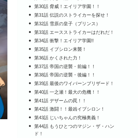
第30話 脅威！エイリア学園！！
第31話 伝説のストライカーを探せ！
第32話 雪原の皇子（プリンス）
第33話 エースストライカーはだれだ！
第34話 衝撃！エイリア学園!!
第35話 イプシロン来襲！
第36話 かくされた力！
第37話 帝国の逆襲・前編！！
第38話 帝国の逆襲・後編！！
第39話 最後のワイバーンブリザード！
第40話 一之瀬！最大の危機！！
第41話 デザームの罠！！
第42話 激闘！！最凶イプシロン！
第43話 じいちゃんの究極奥義！
第44話 もうひとつのマジン・ザ・ハン
ド！