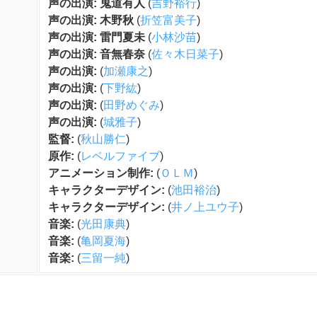
声の出演: 鬼道有人
(
吉野裕行
)
声の出演: 木野秋
(
折笠富美子
)
声の出演: 雷門夏未
(
小林沙苗
)
声の出演: 音無春奈
(
佐々木日菜子
)
声の出演:
(
加瀬康之
)
声の出演:
(
下野紘
)
声の出演:
(
田野めぐみ
)
声の出演:
(
城雅子
)
監督:
(
秋山勝仁
)
原作:
(
レベルファイブ
)
アニメーション制作:
(
ＯＬＭ
)
キャラクターデザイン:
(
池田裕治
)
キャラクターデザイン:
(
井ノ上ユウ子
)
音楽:
(
光田康典
)
音楽:
(
亀岡夏海
)
音楽:
(
三留一純
)