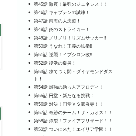
第45話 激震！最強のジェネシス！！
第46話 キャプテンの試練！
第47話 南海の大決闘！
第48話 炎のストライカー！
第49話 ノリノリ！リズムサッカー!!
第50話 うなれ！正義の鉄拳!!
第51話 逆襲！イプシロン改!!
第52話 復活の爆炎！
第53話 凍てつく闇・ダイヤモンドダス
ト！
第54話 最強の助っ人アフロディ！
第55話 円堂・新たなる挑戦！
第56話 対決！円堂ＶＳ豪炎寺！！
第57話 奇跡のチーム！ザ・カオス！！
第58話 炸裂！ファイアブリザード！！
第59話 ついに来た！エイリア学園！！