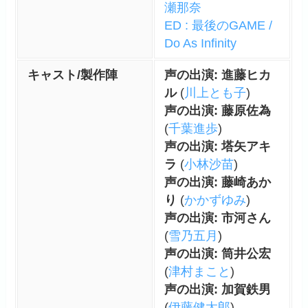
瀬那奈
ED : 最後のGAME /
Do As Infinity
キャスト/製作陣
声の出演: 進藤ヒカ
ル
(
川上とも子
)
声の出演: 藤原佐為
(
千葉進歩
)
声の出演: 塔矢アキ
ラ
(
小林沙苗
)
声の出演: 藤崎あか
り
(
かかずゆみ
)
声の出演: 市河さん
(
雪乃五月
)
声の出演: 筒井公宏
(
津村まこと
)
声の出演: 加賀鉄男
(
伊藤健太郎
)