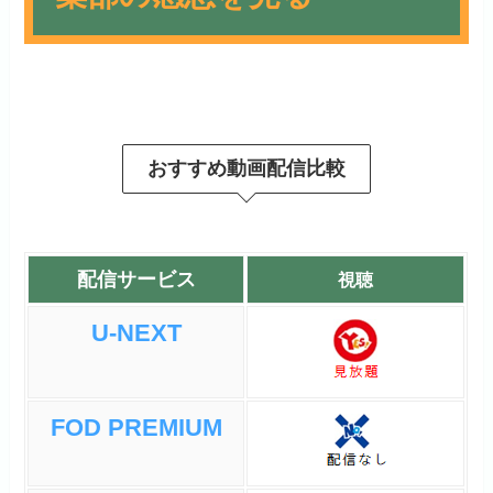
ひょんなことから平安時代の
天才棋士、佐為に憑りつかれ
ニアサー
てしまった主人公・ヒカル
おすすめ動画配信比較
が、佐為の望みを叶える為に
囲碁を始めるものの、徐々に
その魅力に気づき、プロ棋士
を目指す…という物語。
配信サービス
視聴
佐為の魂が成仏してしまい囲
U-NEXT
碁をやめようとするヒカル
が、伊角との一局で自分の囲
碁の中に佐為を見つけるシー
FOD PREMIUM
ンは感動的でした。