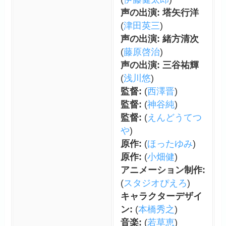
声の出演: 塔矢行洋
(
津田英三
)
声の出演: 緒方清次
(
藤原啓治
)
声の出演: 三谷祐輝
(
浅川悠
)
監督:
(
西澤晋
)
監督:
(
神谷純
)
監督:
(
えんどうてつ
や
)
原作:
(
ほったゆみ
)
原作:
(
小畑健
)
アニメーション制作:
(
スタジオぴえろ
)
キャラクターデザイ
ン:
(
本橋秀之
)
音楽:
(
若草恵
)