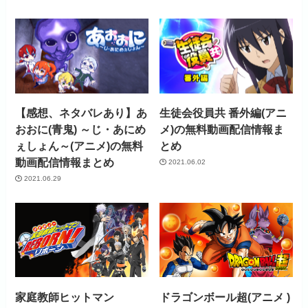
お試し無料期間
31日間
月額料金（税込）
440円
初回ポイント付与
なし
【感想、ネタバレあり】あ
生徒会役員共 番外編(アニ
見放題作品数
4,000作品以上
おおに(青鬼) ～じ・あにめ
メ)の無料動画配信情報ま
ぇしょん～(アニメ)の無料
とめ
動画配信情報まとめ
2021.06.02
2021.06.29
家庭教師ヒットマン
ドラゴンボール超(アニメ )