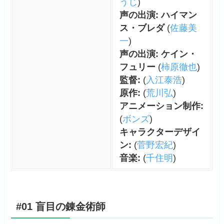
うじ
)
声の出演: ハイマン
ス・ブレダ
(
佐藤美
一
)
声の出演: ケイン・
フュリー
(
柿原徹也
)
監督:
(
入江泰浩
)
原作:
(
荒川弘
)
アニメーション制作:
(
ボンズ
)
キャラクターデザイ
ン:
(
菅野宏紀
)
音楽:
(
千住明
)
#01 盲目の錬金術師