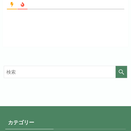
お試し無料期間
14日間
お試し無料期間
31日間
月額料金（税込）
960円
月額料金（税込）
440円
初回ポイント付与
なし
初回ポイント付与
なし
見放題作品数
20,000作品以上
見放題作品数
4,000作品以上
カテゴリー