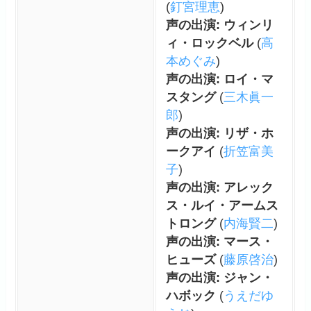
(
釘宮理恵
)
声の出演: ウィンリ
ィ・ロックベル
(
高
本めぐみ
)
声の出演: ロイ・マ
スタング
(
三木眞一
郎
)
声の出演: リザ・ホ
ークアイ
(
折笠富美
子
)
声の出演: アレック
ス・ルイ・アームス
トロング
(
内海賢二
)
声の出演: マース・
ヒューズ
(
藤原啓治
)
声の出演: ジャン・
ハボック
(
うえだゆ