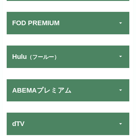
FOD PREMIUM
TSUTAYA DISCAS／TV
公式
でお試しする
リンク先：
https://www.discas.net/
Hulu
（フールー）
FOD PREMIUMでお試
宅配レンタルとVODの2パターンが
公式
しする
U-NEXTでお試しする
公式
楽しめる唯一のサービスです！
リンク先 :
https://fod.fujitv.co.jp/s/premium/
リンク先：
https://video.unext.jp/
ABEMAプレミアム
Huluでお試しする
公式
フジテレビ系ドラマを観るなら間
動画配信サービスの中では見放題
違いなしのVODサービスです！
作品が19万本以上とダントツで
リンク先 :
https://www.hulu.jp/
お試し無料期間
30日間
す！
日本テレビ系ドラマや映画・海外
dTV
月額料金（税込）
2,659円
ドラマなど数多くの作品を見放題