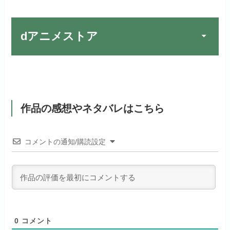
初回ポイント付与
1,100ポイント
できるのでおススメです！
お試し無料期間
2週間
見放題作品数
10,000作品以上
お試し無料期間
31日間
dアニメストア
月額料金（税込）
976円
dTVでお試しする
公式
（TV）
月額料金（税込）
2,189円
初回ポイント付与
100ポイント
リンク先 :
https://pc.video.dmkt-sp.jp/
宅配レンタル数
240,000作品以上
お試し無料期間
2週間
初回ポイント付与
600ポイント
見放題作品数
50,000作品以上
dアニメストアでお試し
月額料金（税込）
1,026円
公式
見放題作品数
190,000作品以上
する
作品の感想やネタバレはこちら
ABEMAプレミアムでお
公式
（TV）
試しする
初回ポイント付与
なし
お試し無料期間
31日間
リンク先 :
https://anime.dmkt-
コメントの通知/購読設定
リンク先 :
https://abema.tv/
sp.jp/animestore/tp_pc
見放題作品数
70,000作品以上
月額料金（税込）
550円
ABEMA独占配信作品がおもしろ
アニメだけを特化して観るなら文
初回ポイント付与
なし
い！
句なし！
見放題作品数
120,000作品以上
0
コメント