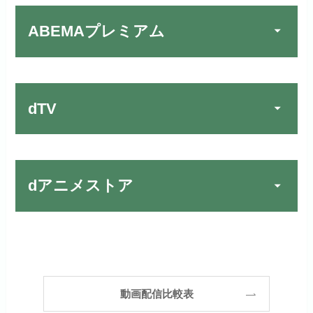
リンク先：
https://video.unext.jp/
ABEMAプレミアム
動画配信サービスの中では見放題
TSUTAYA DISCAS／TV
公式
作品が19万本以上とダントツで
でお試しする
す！
リンク先：
https://www.discas.net/
dTV
宅配レンタルとVODの2パターンが
楽しめる唯一のサービスです！
FOD PREMIUMでお試
公式
お試し無料期間
31日間
しする
dアニメストア
月額料金（税込）
2,189円
リンク先 :
https://fod.fujitv.co.jp/s/premium/
Huluでお試しする
公式
初回ポイント付与
600ポイント
フジテレビ系ドラマを観るなら間
お試し無料期間
30日間
違いなしのVODサービスです！
見放題作品数
190,000作品以上
リンク先 :
https://www.hulu.jp/
月額料金（税込）
2,659円
ABEMAプレミアムでお
公式
（TV）
動画配信比較表
試しする
日本テレビ系ドラマや映画・海外