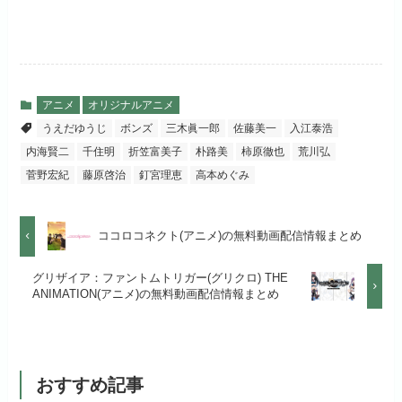
初回ポイント付与
1,100ポイント
ドラマなど数多くの作品を見放題
リンク先 :
https://abema.tv/
見放題作品数
10,000作品以上
できるのでおススメです！
お試し無料期間
2週間
（TV）
ABEMA独占配信作品がおもしろ
dTVでお試しする
公式
い！
月額料金（税込）
976円
アニメ
オリジナルアニメ
宅配レンタル数
240,000作品以上
うえだゆうじ
ボンズ
三木眞一郎
佐藤美一
入江泰浩
リンク先 :
https://pc.video.dmkt-sp.jp/
初回ポイント付与
100ポイント
内海賢二
千住明
折笠富美子
朴路美
柿原徹也
荒川弘
dアニメストアでお試し
公式
お試し無料期間
2週間
する
菅野宏紀
藤原啓治
釘宮理恵
高本めぐみ
見放題作品数
50,000作品以上
月額料金（税込）
1,026円
お試し無料期間
14日間
リンク先 :
https://anime.dmkt-
お試し無料期間
31日間
ココロコネクト(アニメ)の無料動画配信情報まとめ
sp.jp/animestore/tp_pc
初回ポイント付与
なし
月額料金（税込）
960円
月額料金（税込）
550円
グリザイア：ファントムトリガー(グリクロ) THE
アニメだけを特化して観るなら文
見放題作品数
70,000作品以上
ANIMATION(アニメ)の無料動画配信情報まとめ
初回ポイント付与
なし
句なし！
初回ポイント付与
なし
見放題作品数
20,000作品以上
見放題作品数
120,000作品以上
おすすめ記事