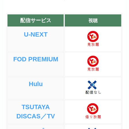
配信サービス
視聴
U-NEXT
FOD PREMIUM
Hulu
TSUTAYA
DISCAS／TV