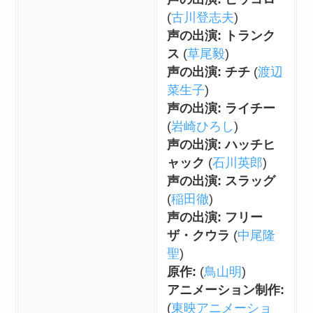
(
古川登志夫
)
声の出演: トランク
ス
(
草尾毅
)
声の出演: チチ
(
渡辺
菜生子
)
声の出演: ライチー
(
岩崎ひろし
)
声の出演: ハッチヒ
ャック
(
石川英郎
)
声の出演: スラッグ
(
稲田徹
)
声の出演: フリー
ザ・クウラ
(
中尾隆
聖
)
原作:
(
鳥山明
)
アニメーション制作:
(
東映アニメーショ