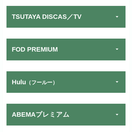
TSUTAYA DISCAS／TV
FOD PREMIUM
TSUTAYA DISCAS／TV
公式
でお試しする
リンク先：
https://www.discas.net/
Hulu
（フールー）
宅配レンタルとVODの2パターンが
U-NEXTでお試しする
公式
楽しめる唯一のサービスです！
リンク先：
https://video.unext.jp/
ABEMAプレミアム
Huluでお試しする
公式
動画配信サービスの中では見放題
作品が19万本以上とダントツで
リンク先 :
https://www.hulu.jp/