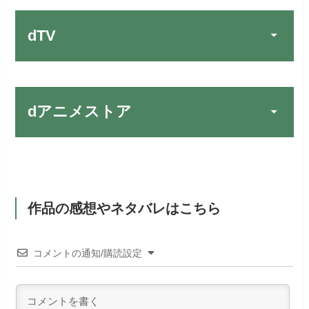
お試し無料期間
30日間
す！
日本テレビ系ドラマや映画・海外
dTV
月額料金（税込）
2,659円
ドラマなど数多くの作品を見放題
初回ポイント付与
1,100ポイント
できるのでおススメです！
FOD PREMIUMでお試
公式
見放題作品数
10,000作品以上
お試し無料期間
31日間
しする
dアニメストア
dTVでお試しする
公式
（TV）
月額料金（税込）
2,189円
リンク先 :
https://fod.fujitv.co.jp/s/premium/
リンク先 :
https://pc.video.dmkt-sp.jp/
宅配レンタル数
240,000作品以上
お試し無料期間
2週間
初回ポイント付与
600ポイント
フジテレビ系ドラマを観るなら間
dアニメストアでお試し
違いなしのVODサービスです！
月額料金（税込）
1,026円
公式
見放題作品数
190,000作品以上
する
作品の感想やネタバレはこちら
ABEMAプレミアムでお
公式
（TV）
試しする
初回ポイント付与
なし
お試し無料期間
31日間
リンク先 :
https://anime.dmkt-
コメントの通知/購読設定
リンク先 :
https://abema.tv/
sp.jp/animestore/tp_pc
見放題作品数
70,000作品以上
月額料金（税込）
550円
お試し無料期間
2週間
ABEMA独占配信作品がおもしろ
アニメだけを特化して観るなら文
初回ポイント付与
なし