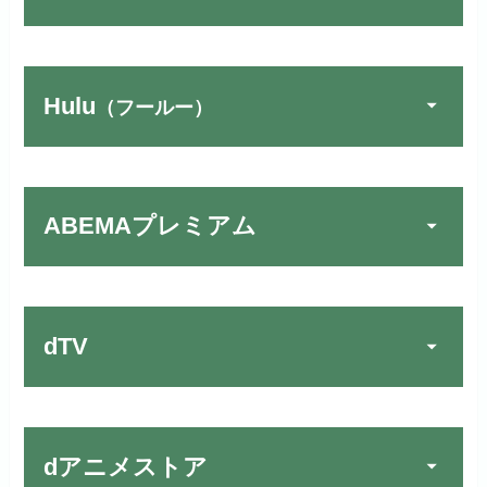
Hulu
（フールー）
U-NEXTでお試しする
公式
リンク先：
https://video.unext.jp/
ABEMAプレミアム
動画配信サービスの中では見放題
TSUTAYA DISCAS／TV
公式
作品が19万本以上とダントツで
でお試しする
す！
リンク先：
https://www.discas.net/
dTV
宅配レンタルとVODの2パターンが
楽しめる唯一のサービスです！
FOD PREMIUMでお試
公式
お試し無料期間
31日間
しする
dアニメストア