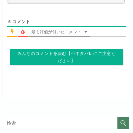
い！
句なし！
月額料金（税込）
976円
見放題作品数
120,000作品以上
初回ポイント付与
100ポイント
5
コメント
見放題作品数
50,000作品以上
最も評価が付いたコメント
お試し無料期間
14日間
お試し無料期間
31日間
みんなのコメントを読む【※ネタバレにご注意く
月額料金（税込）
960円
月額料金（税込）
440円
ださい】
初回ポイント付与
なし
初回ポイント付与
なし
見放題作品数
20,000作品以上
見放題作品数
4,000作品以上