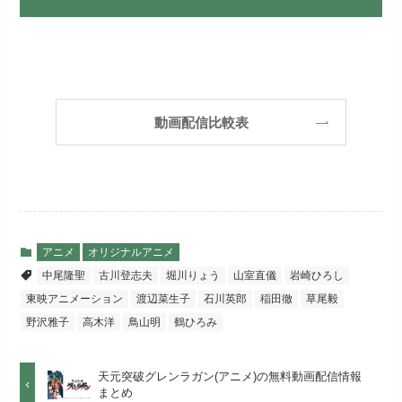
月額料金（税込）
2,189円
リンク先 :
https://fod.fujitv.co.jp/s/premium/
Huluでお試しする
公式
初回ポイント付与
600ポイント
フジテレビ系ドラマを観るなら間
お試し無料期間
30日間
違いなしのVODサービスです！
見放題作品数
190,000作品以上
リンク先 :
https://www.hulu.jp/
月額料金（税込）
2,659円
ABEMAプレミアムでお
公式
（TV）
動画配信比較表
試しする
日本テレビ系ドラマや映画・海外
初回ポイント付与
1,100ポイント
ドラマなど数多くの作品を見放題
リンク先 :
https://abema.tv/
見放題作品数
10,000作品以上
できるのでおススメです！
お試し無料期間
2週間
（TV）
ABEMA独占配信作品がおもしろ
dTVでお試しする
公式
い！
月額料金（税込）
976円
アニメ
オリジナルアニメ
宅配レンタル数
240,000作品以上
中尾隆聖
古川登志夫
堀川りょう
山室直儀
岩崎ひろし
リンク先 :
https://pc.video.dmkt-sp.jp/
初回ポイント付与
100ポイント
東映アニメーション
渡辺菜生子
石川英郎
稲田徹
草尾毅
dアニメストアでお試し
公式
お試し無料期間
2週間
する
野沢雅子
高木洋
鳥山明
鶴ひろみ
見放題作品数
50,000作品以上
月額料金（税込）
1,026円
お試し無料期間
14日間
リンク先 :
https://anime.dmkt-
天元突破グレンラガン(アニメ)の無料動画配信情報
お試し無料期間
31日間
sp.jp/animestore/tp_pc
まとめ
初回ポイント付与
なし