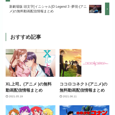
月額料金（税込）
960円
月額料金（税込）
550円
新劇場版 頭文字[イニシャル]D Legend 3 -夢現-(アニ
アニメだけを特化して観るなら文
見放題作品数
70,000作品以上
メ)の無料動画配信情報まとめ
初回ポイント付与
なし
句なし！
初回ポイント付与
なし
見放題作品数
20,000作品以上
見放題作品数
120,000作品以上
おすすめ記事
お試し無料期間
31日間
月額料金（税込）
440円
初回ポイント付与
なし
XL上司。(アニメ )の無料
ココロコネクト(アニメ)の
見放題作品数
4,000作品以上
動画配信情報まとめ
無料動画配信情報まとめ
2021.05.19
2021.06.11