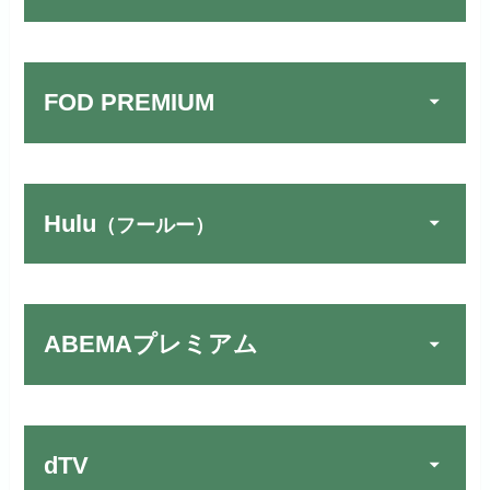
FOD PREMIUM
Hulu
（フールー）
U-NEXTでお試しする
公式
リンク先：
https://video.unext.jp/
ABEMAプレミアム
動画配信サービスの中では見放題
TSUTAYA DISCAS／TV
公式
作品が19万本以上とダントツで
でお試しする
す！
リンク先：
https://www.discas.net/
dTV