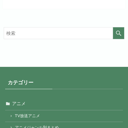
初回ポイント付与
なし
初回ポイント付与
なし
見放題作品数
20,000作品以上
見放題作品数
4,000作品以上
カテゴリー
アニメ
TV放送アニメ
アニメジャンル別まとめ