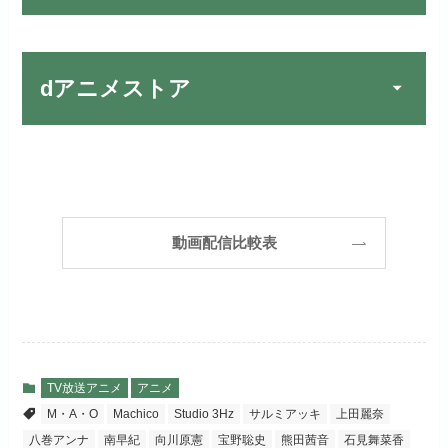
宅配レンタルとVODの2パターンが
楽しめる唯一のサービスです！
FOD PREMIUMでお試
公式
お試し無料期間
31日間
しする
dアニメストア
月額料金（税込）
2,189円
リンク先 :
https://fod.fujitv.co.jp/s/premium/
Huluでお試しする
公式
初回ポイント付与
600ポイント
フジテレビ系ドラマを観るなら間
お試し無料期間
30日間
違いなしのVODサービスです！
見放題作品数
190,000作品以上
リンク先 :
https://www.hulu.jp/
月額料金（税込）
2,659円
ABEMAプレミアムでお
公式
（TV）
動画配信比較表
試しする
日本テレビ系ドラマや映画・海外
初回ポイント付与
1,100ポイント
ドラマなど数多くの作品を見放題
リンク先 :
https://abema.tv/
見放題作品数
10,000作品以上
できるのでおススメです！
お試し無料期間
2週間
（TV）
ABEMA独占配信作品がおもしろ
dTVでお試しする
公式
い！
月額料金（税込）
976円
TV放送アニメ
アニメ
宅配レンタル数
240,000作品以上
M・A・O
Machico
Studio 3Hz
サルミアッキ
上田麗奈
リンク先 :
https://pc.video.dmkt-sp.jp/
初回ポイント付与
100ポイント
八巻アンナ
南早紀
向川原憲
宝野聡史
熊田茜音
石見舞菜香
dアニメストアでお試し