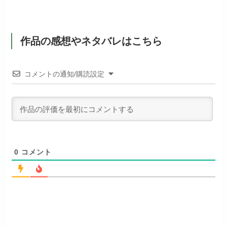
お試し無料期間
2週間
初回ポイント付与
600ポイント
見放題作品数
50,000作品以上
dアニメストアでお試し
月額料金（税込）
1,026円
公式
見放題作品数
190,000作品以上
する
作品の感想やネタバレはこちら
ABEMAプレミアムでお
公式
（TV）
試しする
初回ポイント付与
なし
お試し無料期間
31日間
リンク先 :
https://anime.dmkt-
コメントの通知/購読設定
リンク先 :
https://abema.tv/
sp.jp/animestore/tp_pc
見放題作品数
70,000作品以上
月額料金（税込）
550円
ABEMA独占配信作品がおもしろ
アニメだけを特化して観るなら文
初回ポイント付与
なし
い！
句なし！
見放題作品数
120,000作品以上
0
コメント
お試し無料期間
14日間
お試し無料期間
31日間
月額料金（税込）
960円
月額料金（税込）
440円