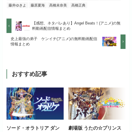
公式
お試し無料期間
2週間
する
藤井ゆきよ
藤原夏海
高橋未奈美
高橋正典
見放題作品数
50,000作品以上
月額料金（税込）
1,026円
お試し無料期間
14日間
リンク先 :
https://anime.dmkt-
【感想、ネタバレあり】Angel Beats！(アニメ)の無
お試し無料期間
31日間
sp.jp/animestore/tp_pc
料動画配信情報まとめ
初回ポイント付与
なし
月額料金（税込）
960円
月額料金（税込）
550円
史上最強の弟子 ケンイチ(アニメ)の無料動画配信
アニメだけを特化して観るなら文
見放題作品数
70,000作品以上
情報まとめ
初回ポイント付与
なし
句なし！
初回ポイント付与
なし
見放題作品数
20,000作品以上
見放題作品数
120,000作品以上
おすすめ記事
お試し無料期間
31日間
月額料金（税込）
440円
初回ポイント付与
なし
ソード・オラトリア ダン
劇場版 うたの☆プリンス
見放題作品数
4,000作品以上