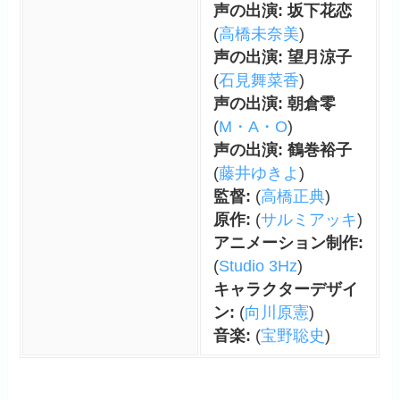
声の出演: 坂下花恋
(
高橋未奈美
)
声の出演: 望月涼子
(
石見舞菜香
)
声の出演: 朝倉零
(
M・A・O
)
声の出演: 鶴巻裕子
(
藤井ゆきよ
)
監督:
(
高橋正典
)
原作:
(
サルミアッキ
)
アニメーション制作:
(
Studio 3Hz
)
キャラクターデザイ
ン:
(
向川原憲
)
音楽:
(
宝野聡史
)