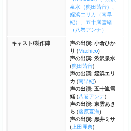
泉水（熊田茜音）、
姪浜エリカ（南早
紀）、五十嵐雪緒
（八巻アンナ）
キャスト/製作陣
声の出演: 小倉ひか
り
(
Machico
)
声の出演: 渋沢泉水
(
熊田茜音
)
声の出演: 姪浜エリ
カ
(
南早紀
)
声の出演: 五十嵐雪
緒
(
八巻アンナ
)
声の出演: 東雲あき
ら
(
藤原夏海
)
声の出演: 黒井ミサ
(
上田麗奈
)