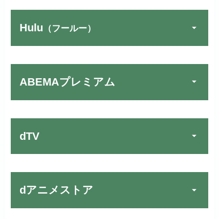
リンク先：
https://www.discas.net/
Hulu
（フールー）
FOD PREMIUMでお試
宅配レンタルとVODの2パターンが
公式
しする
U-NEXTでお試しする
公式
楽しめる唯一のサービスです！
リンク先 :
https://fod.fujitv.co.jp/s/premium/
リンク先：
https://video.unext.jp/
ABEMAプレミアム
Huluでお試しする
公式
フジテレビ系ドラマを観るなら間
動画配信サービスの中では見放題
違いなしのVODサービスです！
作品が19万本以上とダントツで
リンク先 :
https://www.hulu.jp/
お試し無料期間
30日間
す！
日本テレビ系ドラマや映画・海外
dTV
月額料金（税込）
2,659円
ドラマなど数多くの作品を見放題
初回ポイント付与
1,100ポイント
できるのでおススメです！
お試し無料期間
2週間
見放題作品数
10,000作品以上
お試し無料期間
31日間
dアニメストア
月額料金（税込）
976円
dTVでお試しする
公式
（TV）
月額料金（税込）
2,189円
初回ポイント付与
100ポイント
リンク先 :
https://pc.video.dmkt-sp.jp/
宅配レンタル数
240,000作品以上