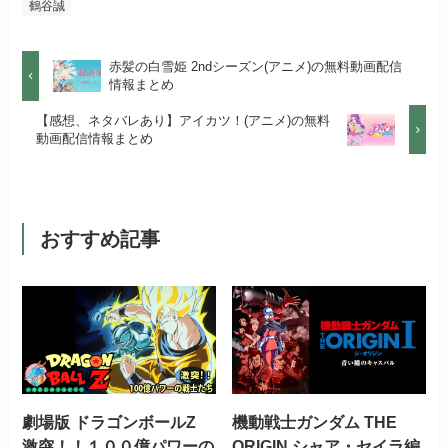
鶴谷誠
月額料金（税込）
1,026円
お試し無料期間
14日間
リンク先 :
https://anime.dmkt-
お試し無料期間
31日間
sp.jp/animestore/tp_pc
初回ポイント付与
なし
赤髪の白雪姫 2ndシーズン(アニメ)の無料動画配信
月額料金（税込）
960円
情報まとめ
月額料金（税込）
550円
アニメだけを特化して観るなら文
見放題作品数
70,000作品以上
初回ポイント付与
なし
【感想、ネタバレあり】アイカツ！(アニメ)の無料
句なし！
動画配信情報まとめ
初回ポイント付与
なし
見放題作品数
20,000作品以上
見放題作品数
120,000作品以上
おすすめ記事
お試し無料期間
31日間
月額料金（税込）
440円
初回ポイント付与
なし
見放題作品数
4,000作品以上
劇場版 ドラゴンボールZ
機動戦士ガンダム THE
激突！！１００億パワーの
ORIGIN シャア・セイラ編