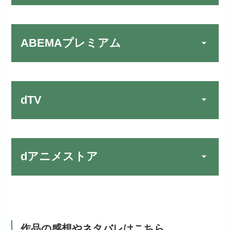
U-NEXTでお試しする
公式
楽しめる唯一のサービスです！
リンク先 :
https://fod.fujitv.co.jp/s/premium/
リンク先：
https://video.unext.jp/
ABEMAプレミアム
Huluでお試しする
公式
フジテレビ系ドラマを観るなら間
動画配信サービスの中では見放題
違いなしのVODサービスです！
作品が19万本以上とダントツで
リンク先 :
https://www.hulu.jp/
お試し無料期間
30日間
す！
日本テレビ系ドラマや映画・海外
dTV
月額料金（税込）
2,659円
ドラマなど数多くの作品を見放題
初回ポイント付与
1,100ポイント
できるのでおススメです！
お試し無料期間
2週間
見放題作品数
10,000作品以上
お試し無料期間
31日間
dアニメストア
月額料金（税込）
976円
dTVでお試しする
公式
（TV）
月額料金（税込）
2,189円
初回ポイント付与
100ポイント
リンク先 :
https://pc.video.dmkt-sp.jp/
宅配レンタル数
240,000作品以上
お試し無料期間
2週間
初回ポイント付与
600ポイント
見放題作品数
50,000作品以上
dアニメストアでお試し
月額料金（税込）
1,026円
公式
見放題作品数
190,000作品以上
する
作品の感想やネタバレはこちら
ABEMAプレミアムでお