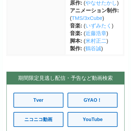
原作:
(
やなせたかし
)
アニメーション制作:
(
TMS/3xCube
)
音楽:
(
いずみたく
)
音楽:
(
近藤浩章
)
脚本:
(
米村正二
)
製作:
(
鶴谷誠
)
期間限定見逃し配信・予告など動画検索
Tver
GYAO！
ニコニコ動画
YouTube