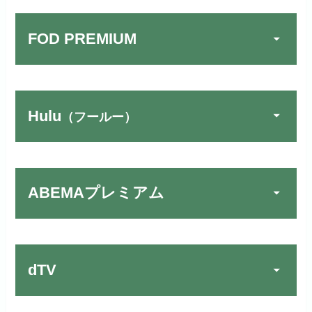
FOD PREMIUM
Hulu
（フールー）
U-NEXTでお試しする
公式
リンク先：
https://video.unext.jp/
ABEMAプレミアム
動画配信サービスの中では見放題
TSUTAYA DISCAS／TV
公式
作品が19万本以上とダントツで
でお試しする
す！
リンク先：
https://www.discas.net/
dTV
宅配レンタルとVODの2パターンが