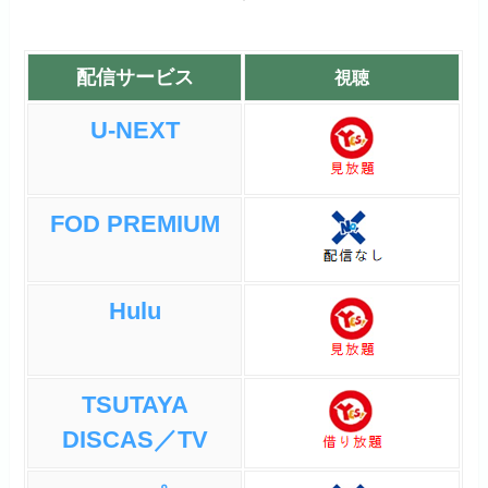
配信サービス
視聴
U-NEXT
FOD PREMIUM
Hulu
TSUTAYA
DISCAS／TV