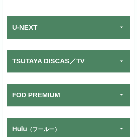
U-NEXT
TSUTAYA DISCAS／TV
FOD PREMIUM
TSUTAYA DISCAS／TV
公式
でお試しする
リンク先：
https://www.discas.net/
Hulu
（フールー）
FOD PREMIUMでお試
宅配レンタルとVODの2パターンが
公式
しする