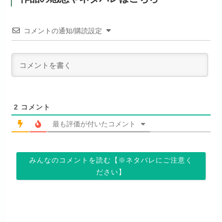
公式
（TV）
試しする
初回ポイント付与
なし
お試し無料期間
31日間
リンク先 :
https://anime.dmkt-
コメントの通知/購読設定
リンク先 :
https://abema.tv/
sp.jp/animestore/tp_pc
見放題作品数
70,000作品以上
月額料金（税込）
550円
ABEMA独占配信作品がおもしろ
アニメだけを特化して観るなら文
初回ポイント付与
なし
い！
句なし！
見放題作品数
120,000作品以上
2
コメント
最も評価が付いたコメント
お試し無料期間
14日間
お試し無料期間
31日間
みんなのコメントを読む【※ネタバレにご注意く
月額料金（税込）
960円
月額料金（税込）
440円
ださい】
初回ポイント付与
なし
初回ポイント付与
なし
見放題作品数
20,000作品以上
見放題作品数
4,000作品以上