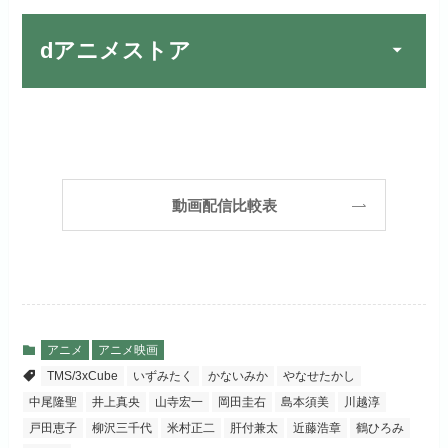
楽しめる唯一のサービスです！
FOD PREMIUMでお試
公式
お試し無料期間
31日間
しする
dアニメストア
月額料金（税込）
2,189円
リンク先 :
https://fod.fujitv.co.jp/s/premium/
Huluでお試しする
公式
初回ポイント付与
600ポイント
フジテレビ系ドラマを観るなら間
お試し無料期間
30日間
違いなしのVODサービスです！
見放題作品数
190,000作品以上
リンク先 :
https://www.hulu.jp/
月額料金（税込）
2,659円
ABEMAプレミアムでお
公式
（TV）
動画配信比較表
試しする
日本テレビ系ドラマや映画・海外
初回ポイント付与
1,100ポイント
ドラマなど数多くの作品を見放題
リンク先 :
https://abema.tv/
見放題作品数
10,000作品以上
できるのでおススメです！
お試し無料期間
2週間
（TV）
ABEMA独占配信作品がおもしろ
dTVでお試しする
公式
い！
月額料金（税込）
976円
アニメ
アニメ映画
宅配レンタル数
240,000作品以上
TMS/3xCube
いずみたく
かないみか
やなせたかし
リンク先 :
https://pc.video.dmkt-sp.jp/
初回ポイント付与
100ポイント
中尾隆聖
井上真央
山寺宏一
岡田圭右
島本須美
川越淳
dアニメストアでお試し
公式
お試し無料期間
2週間
する
戸田恵子
柳沢三千代
米村正二
肝付兼太
近藤浩章
鶴ひろみ
見放題作品数
50,000作品以上