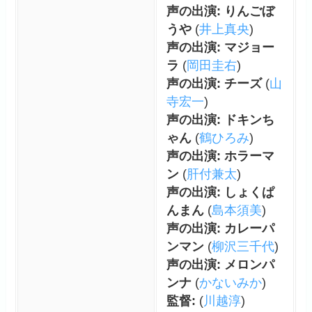
声の出演: りんごぼ
うや
(
井上真央
)
声の出演: マジョー
ラ
(
岡田圭右
)
声の出演: チーズ
(
山
寺宏一
)
声の出演: ドキンち
ゃん
(
鶴ひろみ
)
声の出演: ホラーマ
ン
(
肝付兼太
)
声の出演: しょくぱ
んまん
(
島本須美
)
声の出演: カレーパ
ンマン
(
柳沢三千代
)
声の出演: メロンパ
ンナ
(
かないみか
)
監督:
(
川越淳
)