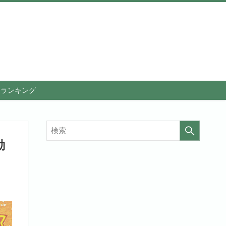
メランキング
動