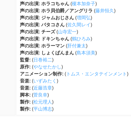
声の出演: ホラコちゃん
(
榎本加奈子
)
声の出演: ホラ貝伯爵／アングリラ
(
藤井恒久
)
声の出演: ジャムおじさん
(
増岡弘
)
声の出演: バタコさん
(
佐久間レイ
)
声の出演: チーズ
(
山寺宏一
)
声の出演: ドキンちゃん
(
鶴ひろみ
)
声の出演: ホラーマン
(
肝付兼太
)
声の出演: しょくぱんまん
(
島本須美
)
監督:
(
日巻裕二
)
原作:
(
やなせたかし
)
アニメーション制作:
(
トムス・エンタテインメント
)
音楽:
(
いずみたく
)
音楽:
(
近藤浩章
)
脚本:
(
菅良幸
)
製作:
(
松元理人
)
製作:
(
平山博志
)