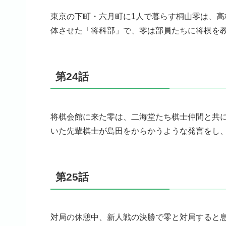
東京の下町・六月町に1人で暮らす桐山零は、
体させた「将科部」で、零は部員たちに将棋を
第24話
将棋会館に来た零は、二海堂たち棋士仲間と共
いた先輩棋士が島田をからかうような発言をし
第25話
対局の休憩中、新人戦の決勝で零と対局すると