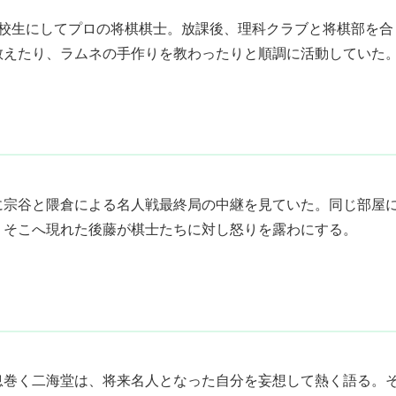
高校生にしてプロの将棋棋士。放課後、理科クラブと将棋部を合
教えたり、ラムネの手作りを教わったりと順調に活動していた
に宗谷と隈倉による名人戦最終局の中継を見ていた。同じ部屋
、そこへ現れた後藤が棋士たちに対し怒りを露わにする。
息巻く二海堂は、将来名人となった自分を妄想して熱く語る。