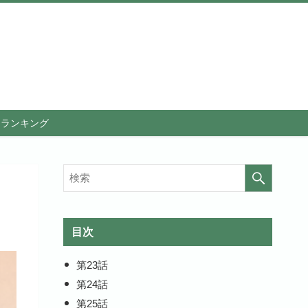
メランキング
目次
第23話
第24話
第25話