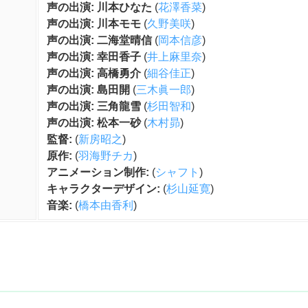
声の出演: 川本ひなた
(
花澤香菜
)
声の出演: 川本モモ
(
久野美咲
)
声の出演: 二海堂晴信
(
岡本信彦
)
声の出演: 幸田香子
(
井上麻里奈
)
声の出演: 高橋勇介
(
細谷佳正
)
声の出演: 島田開
(
三木眞一郎
)
声の出演: 三角龍雪
(
杉田智和
)
声の出演: 松本一砂
(
木村昴
)
監督:
(
新房昭之
)
原作:
(
羽海野チカ
)
アニメーション制作:
(
シャフト
)
キャラクターデザイン:
(
杉山延寛
)
音楽:
(
橋本由香利
)