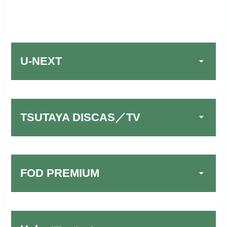
U-NEXT
TSUTAYA DISCAS／TV
FOD PREMIUM
TSUTAYA DISCAS／TV
公式
でお試しする
リンク先：
https://www.discas.net/