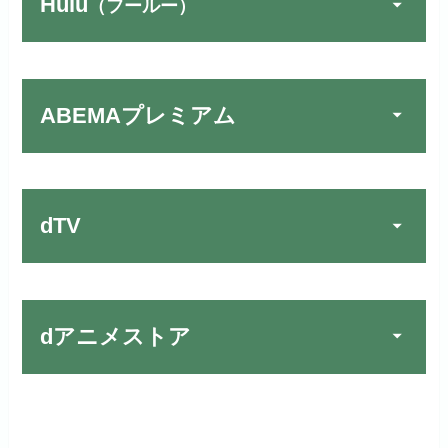
Hulu
（フールー）
FOD PREMIUMでお試
宅配レンタルとVODの2パターンが
公式
しする
U-NEXTでお試しする
公式
楽しめる唯一のサービスです！
リンク先 :
https://fod.fujitv.co.jp/s/premium/
リンク先：
https://video.unext.jp/
ABEMAプレミアム
Huluでお試しする
公式
フジテレビ系ドラマを観るなら間
動画配信サービスの中では見放題
違いなしのVODサービスです！
作品が19万本以上とダントツで
リンク先 :
https://www.hulu.jp/
お試し無料期間
30日間
す！
日本テレビ系ドラマや映画・海外
dTV
月額料金（税込）
2,659円
ドラマなど数多くの作品を見放題
初回ポイント付与
1,100ポイント
できるのでおススメです！
お試し無料期間
2週間
見放題作品数
10,000作品以上
お試し無料期間
31日間
dアニメストア
月額料金（税込）
976円
dTVでお試しする
公式
（TV）
月額料金（税込）
2,189円
初回ポイント付与
100ポイント
リンク先 :
https://pc.video.dmkt-sp.jp/
宅配レンタル数
240,000作品以上
お試し無料期間
2週間
初回ポイント付与
600ポイント
見放題作品数
50,000作品以上