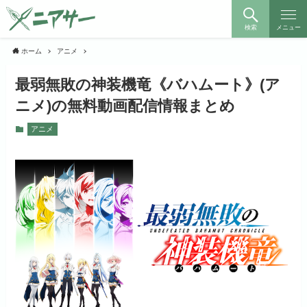
検索
メニュー
ホーム
アニメ
最弱無敗の神装機竜《バハムート》(ア
ニメ)の無料動画配信情報まとめ
アニメ