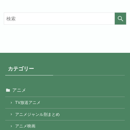
見放題作品数
20,000作品以上
見放題作品数
4,000作品以上
カテゴリー
アニメ
TV放送アニメ
アニメジャンル別まとめ
アニメ映画