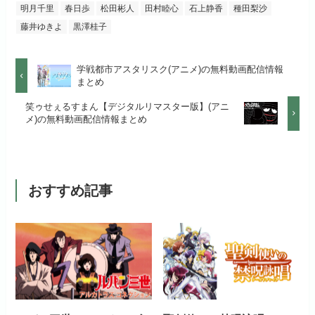
初回ポイント付与
100ポイント
明月千里
春日歩
松田彬人
田村睦心
石上静香
種田梨沙
dアニメストアでお試し
公式
お試し無料期間
2週間
する
藤井ゆきよ
黒澤桂子
見放題作品数
50,000作品以上
月額料金（税込）
1,026円
お試し無料期間
14日間
リンク先 :
https://anime.dmkt-
学戦都市アスタリスク(アニメ)の無料動画配信情報
お試し無料期間
31日間
sp.jp/animestore/tp_pc
まとめ
初回ポイント付与
なし
月額料金（税込）
960円
月額料金（税込）
550円
笑ゥせぇるすまん【デジタルリマスター版】(アニ
アニメだけを特化して観るなら文
見放題作品数
70,000作品以上
メ)の無料動画配信情報まとめ
初回ポイント付与
なし
句なし！
初回ポイント付与
なし
見放題作品数
20,000作品以上
見放題作品数
120,000作品以上
おすすめ記事
お試し無料期間
31日間
月額料金（税込）
440円
初回ポイント付与
なし