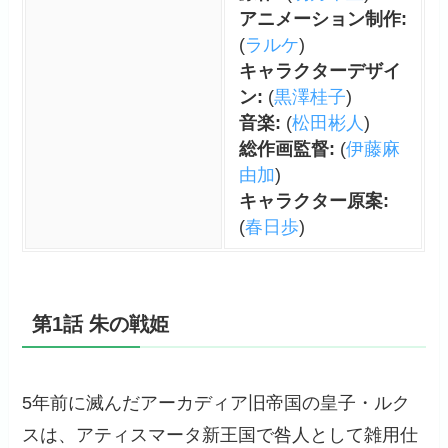
アニメーション制作:
(
ラルケ
)
キャラクターデザイ
ン:
(
黒澤桂子
)
音楽:
(
松田彬人
)
総作画監督:
(
伊藤麻
由加
)
キャラクター原案:
(
春日歩
)
第1話 朱の戦姫
5年前に滅んだアーカディア旧帝国の皇子・ルク
スは、アティスマータ新王国で咎人として雑用仕