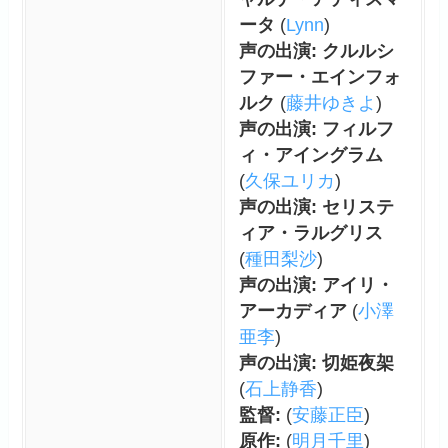
ータ
(
Lynn
)
声の出演: クルルシ
ファー・エインフォ
ルク
(
藤井ゆきよ
)
声の出演: フィルフ
ィ・アイングラム
(
久保ユリカ
)
声の出演: セリステ
ィア・ラルグリス
(
種田梨沙
)
声の出演: アイリ・
アーカディア
(
小澤
亜李
)
声の出演: 切姫夜架
(
石上静香
)
監督:
(
安藤正臣
)
原作:
(
明月千里
)