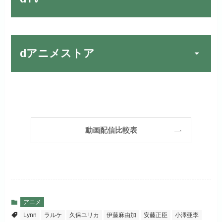
宅配レンタルとVODの2パターンが
楽しめる唯一のサービスです！
FOD PREMIUMでお試
公式
お試し無料期間
31日間
しする
dアニメストア
月額料金（税込）
2,189円
リンク先 :
https://fod.fujitv.co.jp/s/premium/
Huluでお試しする
公式
初回ポイント付与
600ポイント
フジテレビ系ドラマを観るなら間
お試し無料期間
30日間
違いなしのVODサービスです！
見放題作品数
190,000作品以上
リンク先 :
https://www.hulu.jp/
月額料金（税込）
2,659円
ABEMAプレミアムでお
公式
（TV）
動画配信比較表
試しする
日本テレビ系ドラマや映画・海外
初回ポイント付与
1,100ポイント
ドラマなど数多くの作品を見放題
リンク先 :
https://abema.tv/
見放題作品数
10,000作品以上
できるのでおススメです！
お試し無料期間
2週間
（TV）
ABEMA独占配信作品がおもしろ
dTVでお試しする
公式
い！
月額料金（税込）
976円
アニメ
宅配レンタル数
240,000作品以上
Lynn
ラルケ
久保ユリカ
伊藤麻由加
安藤正臣
小澤亜李
リンク先 :
https://pc.video.dmkt-sp.jp/