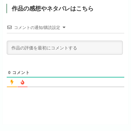
dアニメストアでお試し
月額料金（税込）
1,026円
公式
見放題作品数
190,000作品以上
する
作品の感想やネタバレはこちら
ABEMAプレミアムでお
公式
（TV）
試しする
初回ポイント付与
なし
お試し無料期間
31日間
リンク先 :
https://anime.dmkt-
コメントの通知/購読設定
リンク先 :
https://abema.tv/
sp.jp/animestore/tp_pc
見放題作品数
70,000作品以上
月額料金（税込）
550円
ABEMA独占配信作品がおもしろ
アニメだけを特化して観るなら文
初回ポイント付与
なし
い！
句なし！
見放題作品数
120,000作品以上
0
コメント
お試し無料期間
14日間
お試し無料期間
31日間
月額料金（税込）
960円
月額料金（税込）
440円
初回ポイント付与
なし
初回ポイント付与
なし