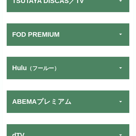
TSUTAYA DISCAS／TV
FOD PREMIUM
Hulu
（フールー）
U-NEXTでお試しする
公式
リンク先：
https://video.unext.jp/
ABEMAプレミアム
動画配信サービスの中では見放題
TSUTAYA DISCAS／TV
公式
作品が19万本以上とダントツで
でお試しする
す！
リンク先：
https://www.discas.net/
dTV